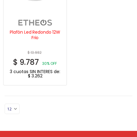
Plafón Led Redondo 12W
Frio
$
13.982
$
9.787
30% OFF
3 cuotas SIN INTERES de:
$
3.262