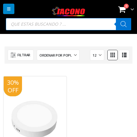
0
Búsqueda
de
productos
FILTRAR
30%
20%
OFF
OFF