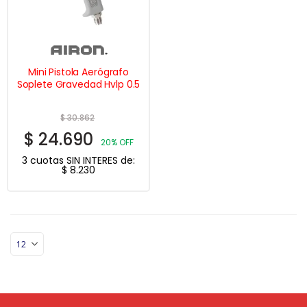
Mini Pistola Aerógrafo
Soplete Gravedad Hvlp 0.5
$
30.862
$
24.690
20% OFF
3 cuotas SIN INTERES de:
$
8.230