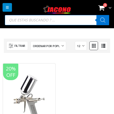
0
Búsqueda
de
productos
FILTRAR
20%
OFF