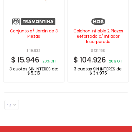
Conjunto p/ Jardin de 3
Colchon Inflable 2 Plazas
Piezas
Reforzado c/ Inflador
Incorporado
$
19.932
$
131.158
$
15.946
$
104.926
20% OFF
20% OFF
3 cuotas SIN INTERES de:
3 cuotas SIN INTERES de:
$
5.315
$
34.975