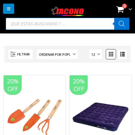
0
Búsqueda
de
productos
FILTRAR
20%
20%
OFF
OFF