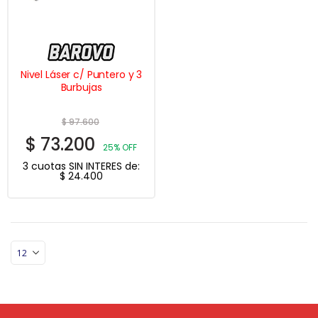
Nivel Láser c/ Puntero y 3
Burbujas
$
97.600
$
73.200
25% OFF
3 cuotas SIN INTERES de:
$
24.400