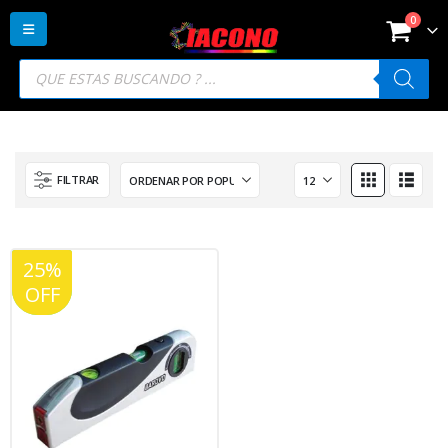
0
Búsqueda
de
productos
FILTRAR
25%
20%
OFF
OFF