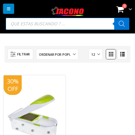
0
Búsqueda
de
productos
FILTRAR
30%
20%
OFF
OFF