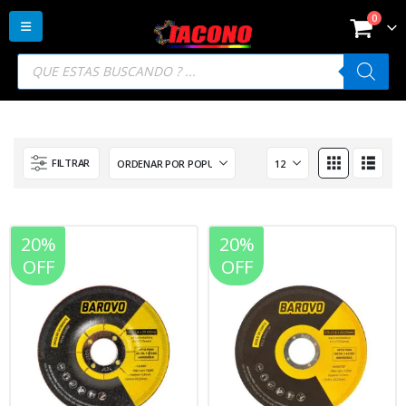
0
Búsqueda
de
productos
FILTRAR
20%
20%
OFF
OFF