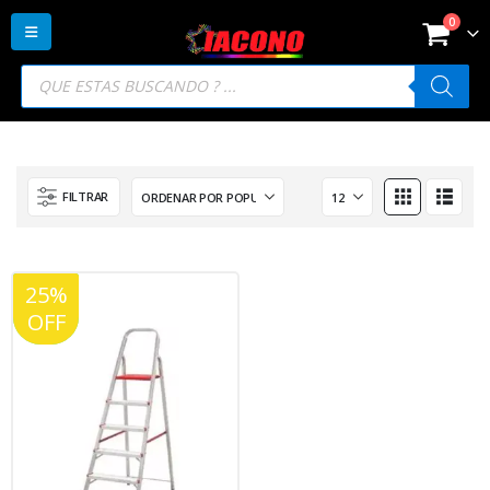
0
Búsqueda
de
productos
FILTRAR
25%
20%
OFF
OFF