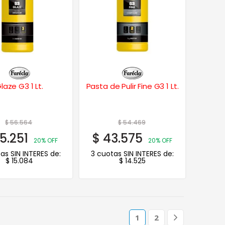
laze G3 1 Lt.
Pasta de Pulir Fine G3 1 Lt.
$
56.564
$
54.469
5.251
$
43.575
20% OFF
20% OFF
as SIN INTERES de:
3 cuotas SIN INTERES de:
$
15.084
$
14.525
1
2