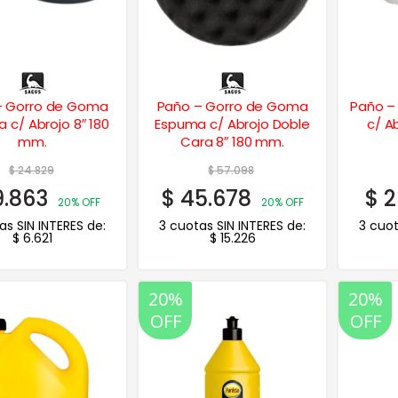
– Gorro de Goma
Paño – Gorro de Goma
Paño –
 c/ Abrojo 8″ 180
Espuma c/ Abrojo Doble
c/ A
mm.
Cara 8″ 180 mm.
$
24.829
$
57.098
9.863
$
45.678
$
2
20% OFF
20% OFF
as SIN INTERES de:
3 cuotas SIN INTERES de:
3 cuot
$
6.621
$
15.226
20%
20%
OFF
OFF