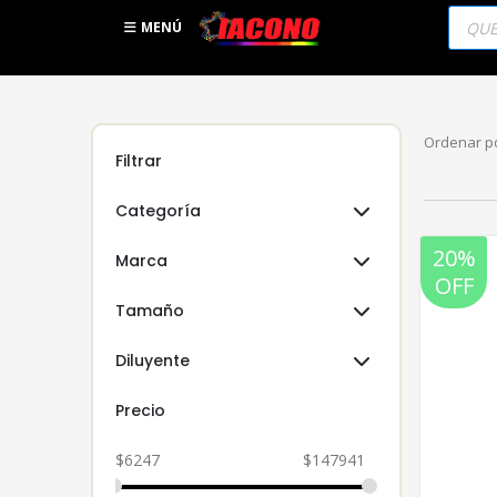
Búsqu
de
MENÚ
produc
Ordenar po
Filtrar
Categoría
20%
Marca
OFF
Tamaño
Diluyente
Precio
$
6247
$
147941