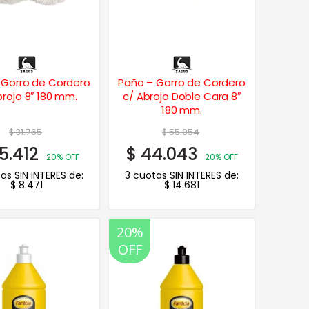
 Gorro de Cordero
Paño – Gorro de Cordero
brojo 8″ 180 mm.
c/ Abrojo Doble Cara 8″
180 mm.
$
31.765
$
55.054
5.412
$
44.043
20% OFF
20% OFF
as SIN INTERES de:
3 cuotas SIN INTERES de:
$
8.471
$
14.681
20%
OFF