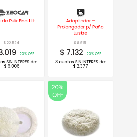
de Pulir Fina 1 Lt.
Adaptador –
Prolongador p/ Paño
Lustre
$
22.524
$
8.915
8.019
$
7.132
20% OFF
20% OFF
as SIN INTERES de:
3 cuotas SIN INTERES de:
$
6.006
$
2.377
20%
OFF