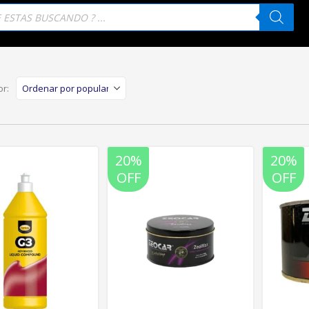
eda
tos
r:
20%
20%
OFF
OFF