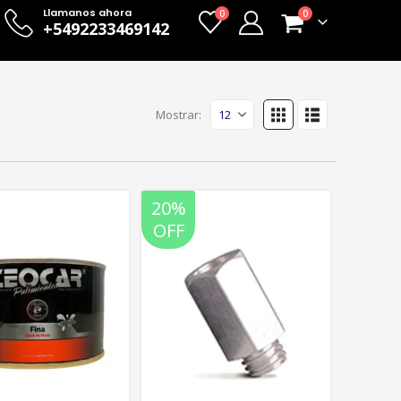
Llamanos ahora
0
0
+5492233469142
Mostrar:
20%
OFF