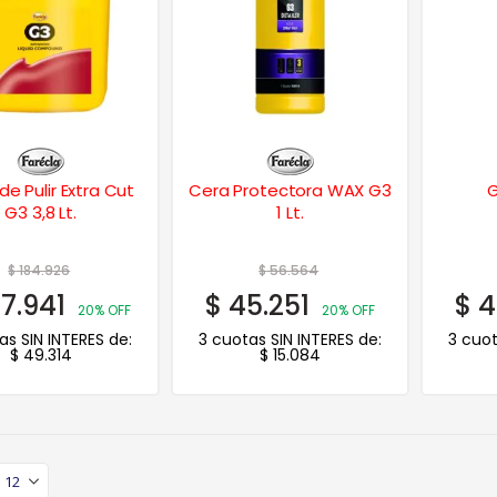
de Pulir Extra Cut
Cera Protectora WAX G3
G
G3 3,8 Lt.
1 Lt.
$
184.926
$
56.564
7.941
$
45.251
$
4
20% OFF
20% OFF
as SIN INTERES de:
3 cuotas SIN INTERES de:
3 cuot
$
49.314
$
15.084