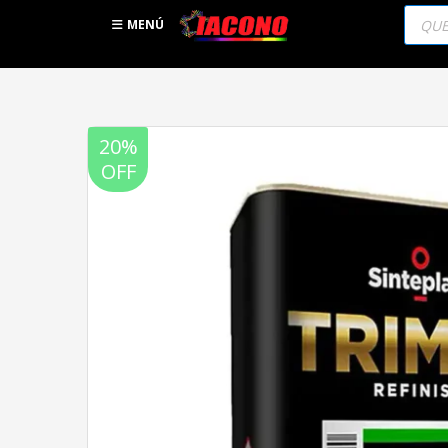
Búsqu
de
MENÚ
produc
20%
OFF