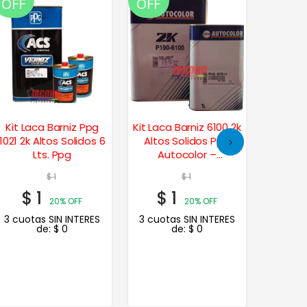
OFF
OFF
OFF
Kit Laca Barniz Ppg
Kit Laca Barniz 6100 2k
Barniz 
1021 2k Altos Solidos 6
Altos Solidos Ppg
Lts. Ppg
Autocolor –
Transparente,
$
1
$
1
$
Brillante, Normal
$
1
$
1
$
19
20% OFF
20% OFF
3 cuotas SIN INTERES
3 cuotas SIN INTERES
de:
$
0
de:
$
0
3 cuot
de