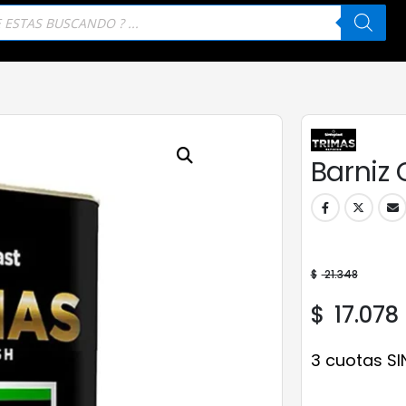
eda
tos
Barniz 
$
21.348
$
17.078
3 cuotas SI