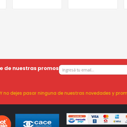
te de nuestras promos
! Y no dejes pasar ninguna de nuestras novedades y prom