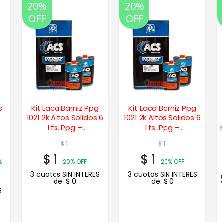
20%
20%
OFF
OFF
s.
Kit Laca Barniz Ppg
Kit Laca Barniz Ppg
1021 2k Altos Solidos 6
1021 2k Altos Solidos 6
Lts. Ppg –
Lts. Ppg –
Transparente,
Transparente,
$
1
$
1
Brillante, Normal
Brillante, Rápido
$
1
$
1
%
20% OFF
20% OFF
3 cuotas SIN INTERES
3 cuotas SIN INTERES
de:
$
0
de:
$
0
S