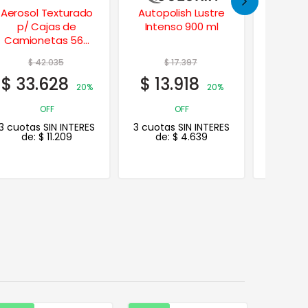
Autopolish Lustre
Catalizador
Kit
Intenso 900 ml
Rápido PU XY 1/2 Lt.
Repara
de Vi
$
17.397
$
27.275
$
5
$
13.918
$
21.820
$
40
20%
20%
OFF
OFF
3 cuotas SIN INTERES
3 cuotas SIN INTERES
3 cuotas
de:
$
4.639
de:
$
7.273
de: