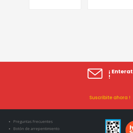
¡ Entera
!
Suscribite ahora 
Preguntas Frecuentes
Botón de arrepentimiento