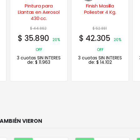
Finish Masilla
Aerosol Texturado
Poliester 4 Kg.
p/ Cajas de
Camionetas 560
cc
$
52.881
$
42.035
$
42.305
$
33.628
20%
20%
OFF
OFF
3 cuotas SIN INTERES
3 cuotas SIN INTERES
de:
$
14.102
de:
$
11.209