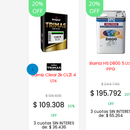
20%
20%
OFF
OFF
ca Barniz
Barniz HS D800 5 Lt
motor 2k
PPG
lidos
Barniz Clear 2k CL21 4
Lts.
$
244.740
$
195.792
% OFF
20
$
136.635
N INTERES
$
109.308
OFF
0
20%
3 cuotas SIN INTERE
de:
$
65.264
OFF
3 cuotas SIN INTERES
de:
$
36.436