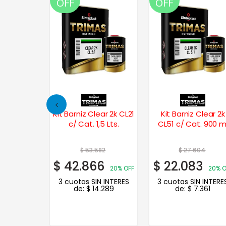
OFF
OFF
iz 6100 2k
dos Ppg
olor
Kit Barniz Clear 2k CL21
Kit Barniz Clear 2k
c/ Cat. 1,5 Lts.
CL51 c/ Cat. 900 m
% OFF
$
53.582
$
27.604
N INTERES
$
42.866
$
22.083
0
20% OFF
20% O
3 cuotas SIN INTERES
3 cuotas SIN INTERE
de:
$
14.289
de:
$
7.361