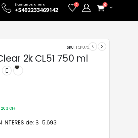
Llamanos ahora
0
0
+5492233469142
SKU:
TCPU75
Clear 2k CL51 750 ml
20% OFF
N INTERES de:
$
5.693