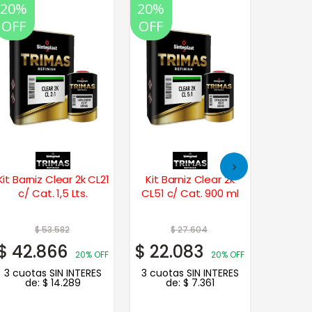
20%
20%
20%
OFF
OFF
OFF
Kit Laca
Altos
Kit Barniz Clear 2k CL21
Kit Barniz Clear 2k
Au
c/ Cat. 1,5 Lts.
CL51 c/ Cat. 900 ml
Tra
Brill
$
$
53.582
$
27.604
3 cuot
$
42.866
$
22.083
20% OFF
20% OFF
3 cuotas SIN INTERES
3 cuotas SIN INTERES
de:
$
14.289
de:
$
7.361