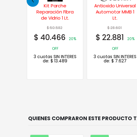
che
Antioxido Universal
Pintura para
 Fibra
Automotor MMB 1
Llantas en Aerosol
1 Lt.
Lt.
430 cc.
82
$
28.601
$
44.862
66
$
22.881
$
35.890
20%
20%
20%
OFF
OFF
 INTERES
3 cuotas SIN INTERES
3 cuotas SIN INTERES
.489
de:
$
7.627
de:
$
11.963