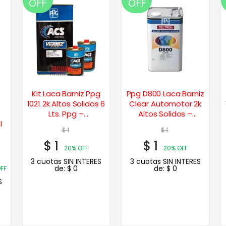
OFF
OFF
Kit Laca Barniz Ppg
Ppg D800 Laca Barniz
1021 2k Altos Solidos 6
Clear Automotor 2k
Lts. Ppg –
Altos Solidos –
l
Transparente,
Transparente,
$
1
$
1
Brillante, Rápido
Brillante
$
1
$
1
20% OFF
20% OFF
3 cuotas SIN INTERES
3 cuotas SIN INTERES
de:
$
0
de:
$
0
FF
S