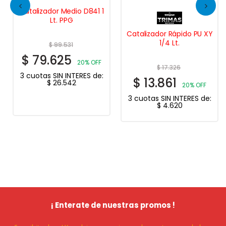
alizador Medio D841 1
Lt. PPG
Catalizador Rápido PU XY
Cataliz
1/4 Lt.
$
99.531
79.625
20% OFF
$
17.326
uotas SIN INTERES de:
$
13.861
$
4
$
26.542
20% OFF
3 cuotas SIN INTERES de:
3 cuot
$
4.620
¡ Enterate de nuestras promos !