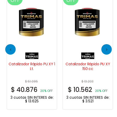
Catalizador Medio D841 1
Lt. PPG
1
Catalizador Rápido PU XY
150 cc
$
99.531
$
79.625
20% OFF
$
13.203
3 cuotas SIN INTERES de:
$
10.562
$
26.542
20% OFF
:
3 cuotas SIN INTERES de:
$
3.521