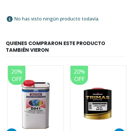
No has visto ningún producto todavía.
0%
20%
20%
F
OFF
OFF