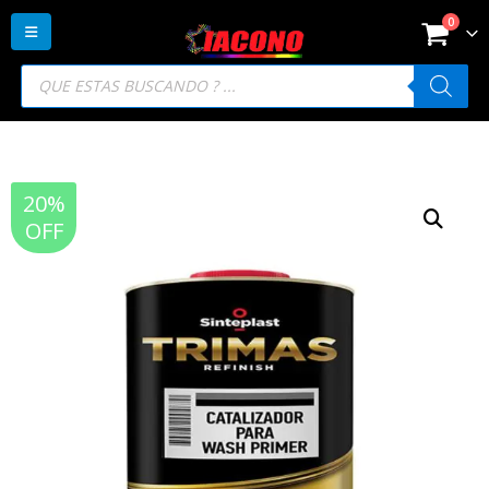
0
Búsqueda
de
productos
20%
OFF