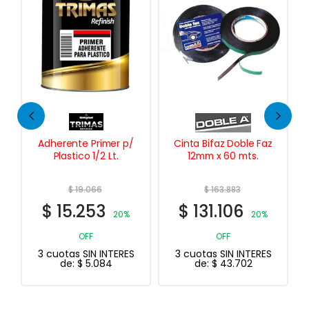
Adherente Primer p/
Cinta Bifaz Doble Faz
Plastico 1/2 Lt.
12mm x 60 mts.
$
19.066
$
163.883
$
15.253
$
131.106
20%
20%
OFF
OFF
3 cuotas SIN INTERES
3 cuotas SIN INTERES
de:
$
5.084
de:
$
43.702