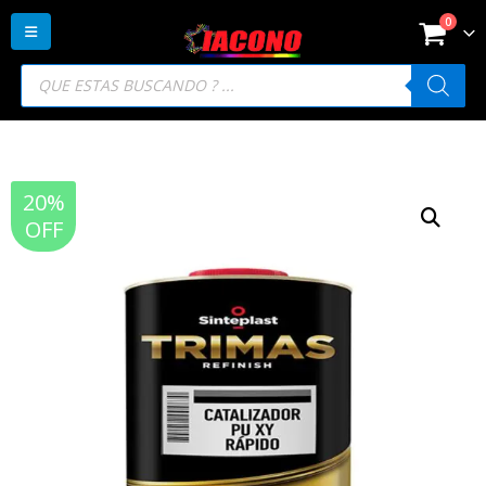
0
Búsqueda
de
productos
20%
OFF