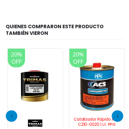
20%
20%
OFF
OFF
Catalizador Rápido ACS
C210-0020 1 Lt. PPG