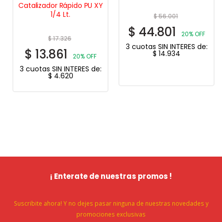
Catalizador Rápido PU XY
1/4 Lt.
$
56.001
$
44.801
20% OFF
$
17.326
3 cuotas SIN INTERES de:
$
13.861
$
14.934
20% OFF
3 cuotas SIN INTERES de:
$
4.620
¡ Enterate de nuestras promos !
Suscribite ahora! Y no dejes pasar ninguna de nuestras novedades y
promociones exclusivas