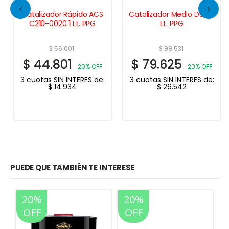
Catalizador Rápido ACS
Catalizador Medio D841 1
C210-0020 1 Lt. PPG
Lt. PPG
$
56.001
$
99.531
$
44.801
$
79.625
20% OFF
20% OFF
3 cuotas SIN INTERES de:
3 cuotas SIN INTERES de:
$
14.934
$
26.542
PUEDE QUE TAMBIÉN TE INTERESE
20%
20%
OFF
OFF