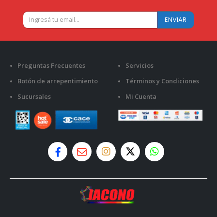
Preguntas Frecuentes
Servicios
Botón de arrepentimiento
Términos y Condiciones
Sucursales
Mi Cuenta