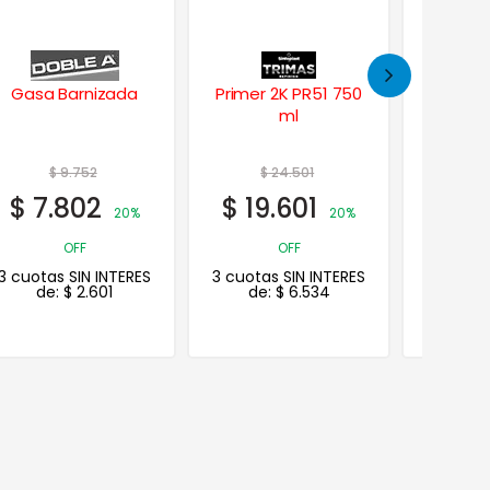
Primer 2K PR51 750
Catalizador
Masill
ml
Rápido PU XY 1 Lt.
Tradic
$
24.501
$
51.095
$
$
19.601
$
40.876
$
13
20%
20%
OFF
OFF
3 cuotas SIN INTERES
3 cuotas SIN INTERES
3 cuotas
de:
$
6.534
de:
$
13.625
de: