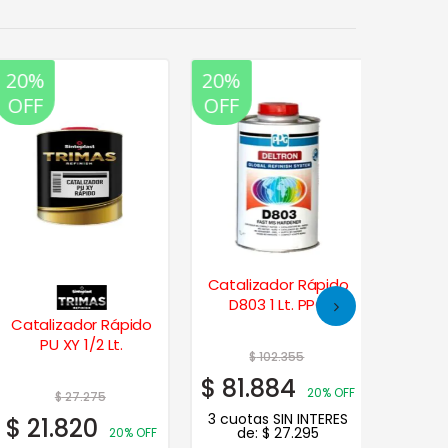
20%
20%
20%
OFF
OFF
OFF
Catalizador Rápido
Catali
D803 1 Lt. PPG
ACS C2
Catalizador Rápido
PU XY 1/2 Lt.
$
102.355
$
81.884
$
44.
20% OFF
$
27.275
3 cuotas SIN INTERES
3 cuot
$
21.820
de:
$
27.295
de
20% OFF