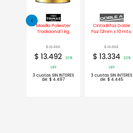
liester
Cinta Bifaz Doble
Paño – Gorro de
l 1 kg.
Faz 12mm x 10 mts.
Goma Espuma c/
Abrojo Doble Cara
8″ 180 mm.
5
$
16.668
$
57.098
2
$
13.334
$
45.678
20%
20%
20%
OFF
OFF
 INTERES
3 cuotas SIN INTERES
3 cuotas SIN INTERES
497
de:
$
4.445
de:
$
15.226