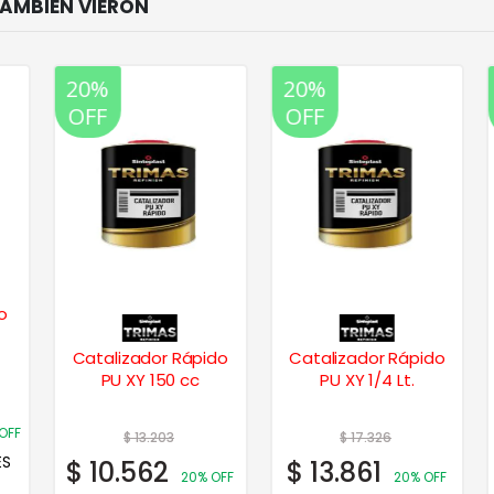
20%
20%
OFF
OFF
o
Catalizador Rápido
Catalizador Rápido
PU XY 150 cc
PU XY 1/4 Lt.
FF
$
13.203
$
17.326
S
$
10.562
$
13.861
20% OFF
20% OFF