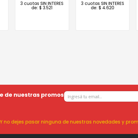
3 cuotas SIN INTERES
3 cuotas SIN INTERES
de:
$
3.521
de:
$
4.620
te de nuestras promos
! Y no dejes pasar ninguna de nuestras novedades y prom