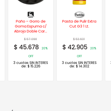
Pasta de Pulir Extra
Gasa Barnizada
Cut G3 1 Lt.
$
53.631
$
9.752
$
42.905
$
7.802
20%
20%
OFF
OFF
3 cuotas SIN INTERES
3 cuotas SIN INTERES
de:
$
14.302
de:
$
2.601