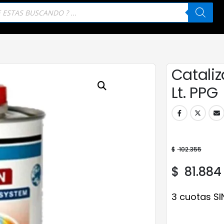
eda
tos
Catali
Lt. PPG
$
102.355
$
81.884
3 cuotas SI