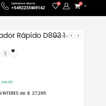
Llamanos ahora
0
0
+5492233469142
zador Rápido D803 1
SKU:
78031
20% OFF
N INTERES de:
$
27.295