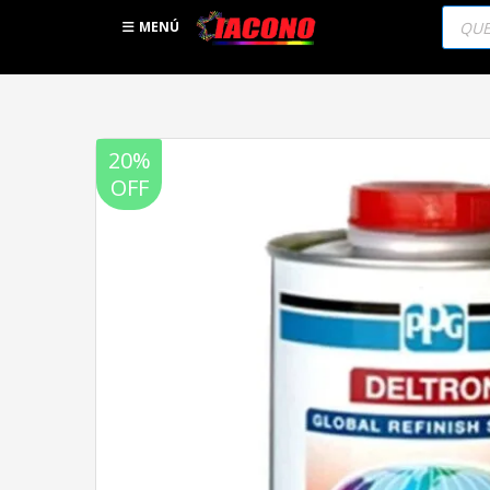
Búsqu
de
MENÚ
produc
20%
OFF