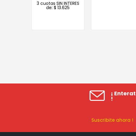
3 cuotas SIN INTERES
de:
$
13.625
¡ Entera
!
Suscribite ahora 