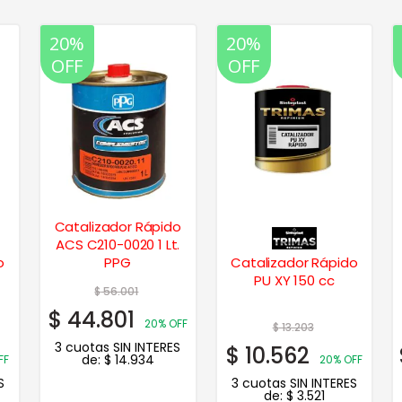
20%
20%
OFF
OFF
Catalizador Rápido
ACS C210-0020 1 Lt.
o
PPG
Catalizador Rápido
PU XY 150 cc
$
56.001
$
44.801
20% OFF
$
13.203
3 cuotas SIN INTERES
$
10.562
de:
$
14.934
FF
20% OFF
S
3 cuotas SIN INTERES
de:
$
3.521