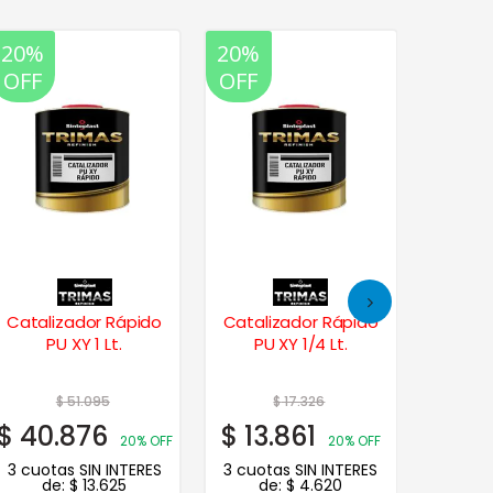
20%
20%
20%
OFF
OFF
OFF
Catali
Catalizador Rápido
Catalizador Rápido
PU XY 1 Lt.
PU XY 1/4 Lt.
$
81.
$
51.095
$
17.326
3 cuot
$
40.876
$
13.861
de
20% OFF
20% OFF
3 cuotas SIN INTERES
3 cuotas SIN INTERES
de:
$
13.625
de:
$
4.620