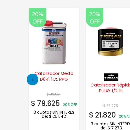
20%
20%
OFF
OFF
r Rápido
Catalizador Medio
 1 Lt. PPG
D841 1 Lt. PPG
Catalizador Rápid
PU XY 1/2 Lt.
355
$
99.531
4
$
79.625
20% OFF
20% OFF
$
27.275
N INTERES
3 cuotas SIN INTERES
$
21.820
.295
de:
$
26.542
20% O
3 cuotas SIN INTERE
de:
$
7.273