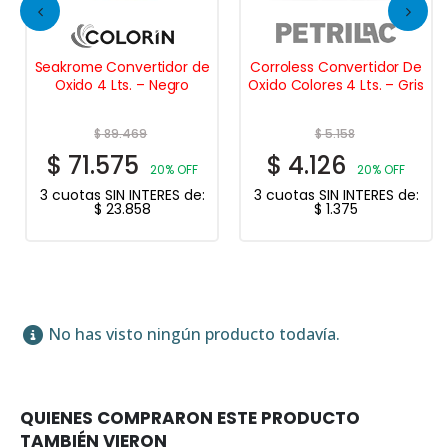
Seakrome Convertidor de
Corroless Convertidor De
Oxido 4 Lts. – Negro
Oxido Colores 4 Lts. – Gris
$
89.469
$
5.158
$
71.575
$
4.126
20% OFF
20% OFF
3 cuotas SIN INTERES de:
3 cuotas SIN INTERES de:
$
23.858
$
1.375
No has visto ningún producto todavía.