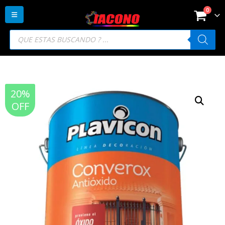
0
Búsqueda
de
productos
20%
OFF