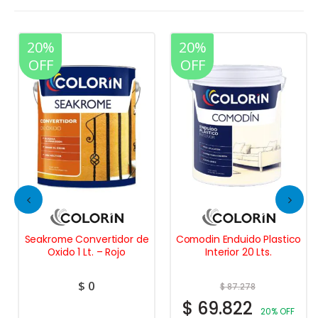
20%
20%
OFF
OFF
Seakrome Convertidor de
Comodin Enduido Plastico
Oxido 1 Lt. – Rojo
Interior 20 Lts.
$
0
$
87.278
$
69.822
20% OFF