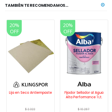
TAMBIÉN TE RECOMENDAMOS…
20%
20%
OFF
OFF
Lija en Seco Antiempaste
Fijador Sellador al Agua
Alta Performance 1 Lt.
$
2.322
$
10.287