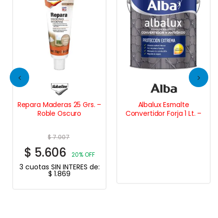
Repara Maderas 25 Grs. –
Albalux Esmalte
Roble Oscuro
Convertidor Forja 1 Lt. –
$
7.007
$
5.606
20% OFF
3 cuotas SIN INTERES de:
$
1.869