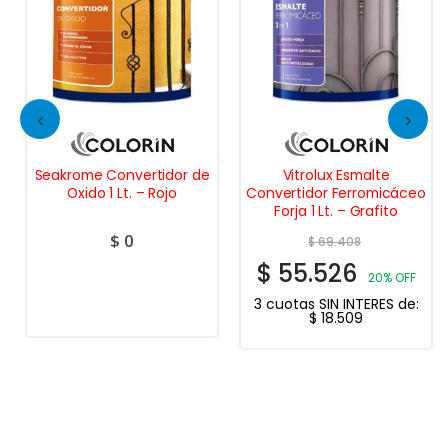
Seakrome Convertidor de
Vitrolux Esmalte
Oxido 1 Lt. – Rojo
Convertidor Ferromicáceo
Forja 1 Lt. – Grafito
$
0
$
69.408
$
55.526
20% OFF
3 cuotas SIN INTERES de:
$
18.509