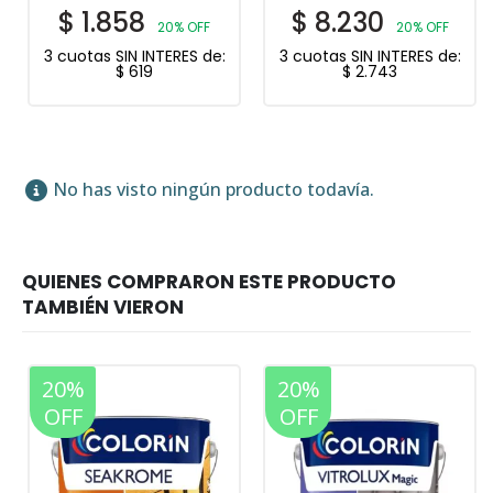
$
1.858
$
8.230
20% OFF
20% OFF
3 cuotas SIN INTERES de:
3 cuotas SIN INTERES de:
$
619
$
2.743
No has visto ningún producto todavía.
20%
20%
OFF
OFF