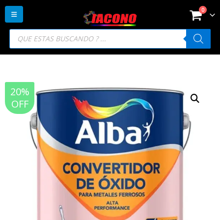
0
Búsqueda
de
productos
20%
OFF