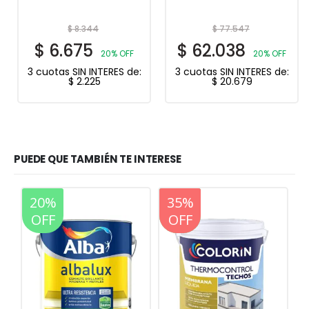
$
8.344
$
77.547
$
6.675
$
62.038
20% OFF
20% OFF
3 cuotas SIN INTERES de:
3 cuotas SIN INTERES de:
$
2.225
$
20.679
PUEDE QUE TAMBIÉN TE INTERESE
20%
35%
20%
OFF
OFF
OFF