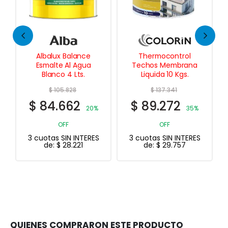
e
Thermocontrol
Brikol Ladrillos
a
Techos Membrana
Protector 10 Lts.
Liquida 10 Kgs.
$
137.341
$
207.989
$
89.272
$
166.391
0%
35%
20%
OFF
OFF
RES
3 cuotas SIN INTERES
3 cuotas SIN INTERES
de:
$
29.757
de:
$
55.464