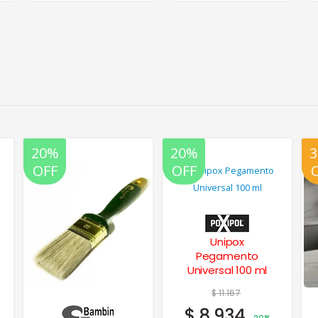
20%
30%
20%
OFF
OFF
OFF
Unipox
Pegamento
Universal 100 ml
$
11.167
$
8.934