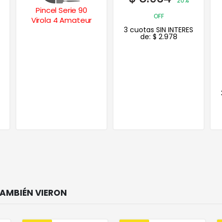
20%
Escurreplatos
OFF
Secaplatos 2
3 cuotas SIN INTERES
Niveles
de:
$
2.978
$
38.635
$
27.045
30%
OFF
3 cuotas SIN INTERES
de:
$
9.015