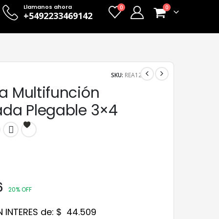
Llamanos ahora
0
0
+5492233469142
SKU:
REA12
a Multifunción
ada Plegable 3×4
6
20% OFF
N INTERES de:
$
44.509