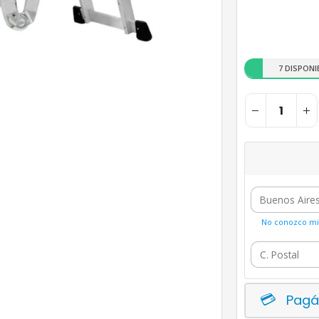
7 DISPONI
No conozco mi 
Pagá