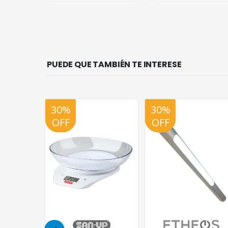
PUEDE QUE TAMBIÉN TE INTERESE
30%
20%
20%
OFF
OFF
OFF