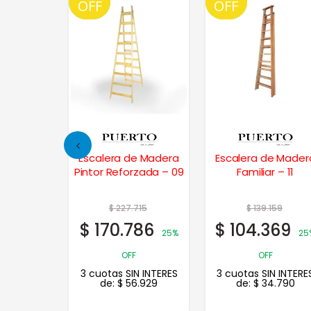
OFF
OFF
OFF
OFF
e Madera
Escalera de Madera
Escalera de Mader
rzada – 08
Pintor Reforzada – 09
Familiar – 11
413
$
227.715
$
139.159
0
$
170.786
$
104.369
25% OFF
25%
25
N INTERES
OFF
OFF
.603
3 cuotas SIN INTERES
3 cuotas SIN INTERE
de:
$
56.929
de:
$
34.790