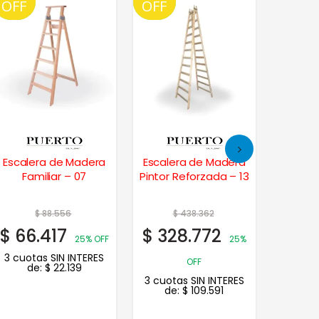
OFF
OFF
OFF
OFF
OFF
OFF
Escalera de Madera
Escalera de Madera
Escale
Familiar – 07
Pintor Reforzada – 13
Fam
$
88.556
$
438.362
$
66.417
$
328.772
$
37.
25% OFF
25%
3 cuotas SIN INTERES
3 cuot
OFF
de:
$
22.139
d
3 cuotas SIN INTERES
de:
$
109.591