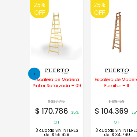
25%
20%
25%
20%
OFF
OFF
OFF
OFF
e Madera
Escalera de Madera
Escalera de Mader
zada – 11
Pintor Reforzada – 09
Familiar – 11
717
$
227.715
$
139.159
538
$
170.786
$
104.369
25%
25%
25
OFF
OFF
N INTERES
3 cuotas SIN INTERES
3 cuotas SIN INTERE
.179
de:
$
56.929
de:
$
34.790