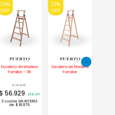
25%
20%
25%
20%
25%
20%
OFF
OFF
OFF
OFF
OFF
OFF
Escalera de Madera
Escalera de Madera
Escale
Familiar – 06
Familiar
Fam
$
75.905
$
56.929
$
37.
25% OFF
3 cuotas SIN INTERES
3 cuot
de:
$
18.976
d