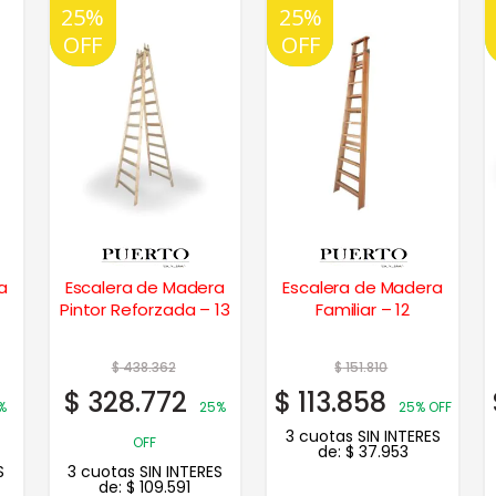
25%
20%
25%
20%
OFF
OFF
OFF
OFF
a
Escalera de Madera
Escalera de Madera
Pintor Reforzada – 13
Familiar – 12
$
438.362
$
151.810
$
328.772
$
113.858
%
25%
25% OFF
3 cuotas SIN INTERES
OFF
de:
$
37.953
S
3 cuotas SIN INTERES
de:
$
109.591