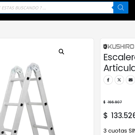
eda
tos
Escaler
Articul
$
166.907
$
133.52
3 cuotas SI