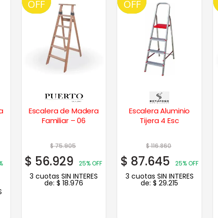
OFF
OFF
OFF
OFF
a
Escalera de Madera
Escalera Aluminio
Familiar – 06
Tijera 4 Esc
$
75.905
$
116.860
$
56.929
$
87.645
%
25% OFF
25% OFF
3 cuotas SIN INTERES
3 cuotas SIN INTERES
de:
$
18.976
de:
$
29.215
S