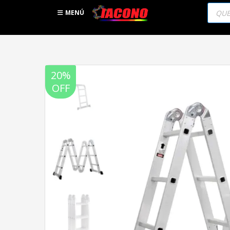
Búsqu
de
MENÚ
produc
20%
OFF