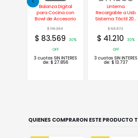
igital
Linterna
Pincel Serie 90
na con
Recargable a Usb
Virola 4 Amateur
cesorio
Sistema Táctil 200
Lm Función Sos
84
$
58.872
69
$
41.210
30%
30%
OFF
 INTERES
3 cuotas SIN INTERES
.856
de:
$
13.737