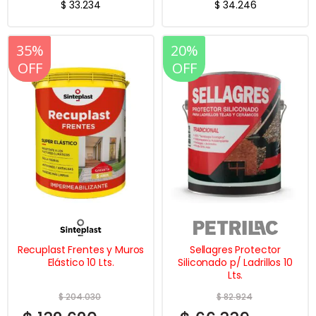
$
33.234
$
34.246
20%
35%
20%
OFF
OFF
OFF
Recuplast Frentes y Muros
Sellagres Protector
Elástico 10 Lts.
Siliconado p/ Ladrillos 10
Lts.
$
204.030
$
82.924