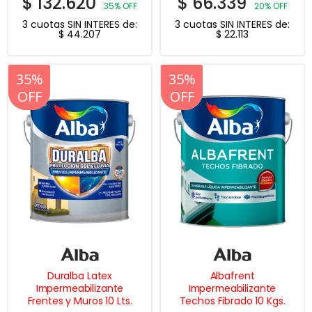
$
132.620
$
66.339
35% OFF
20% OFF
3 cuotas SIN INTERES de:
3 cuotas SIN INTERES de:
$
44.207
$
22.113
20%
35%
20%
35%
OFF
OFF
OFF
OFF
Duralba Latex
Albafrent
Impermeabilizante
Impermeabilizante
Frentes y Muros 10 Lts.
Techos Fibrado 10 Kgs.