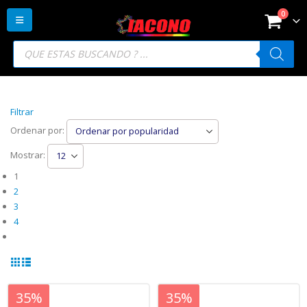
0
Búsqueda
de
productos
Filtrar
Ordenar por:
Mostrar:
1
2
3
4
20%
35%
20%
35%