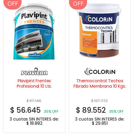
OFF
OFF
OFF
OFF
Plavipint Frentes
Thermocontrol Techos
Profesional 10 Lts.
Fibrado Membrana 10 Kgs.
$
87.146
$
137.772
$
56.645
$
89.552
35% OFF
35% OFF
3 cuotas SIN INTERES de:
3 cuotas SIN INTERES de:
$
18.882
$
29.851