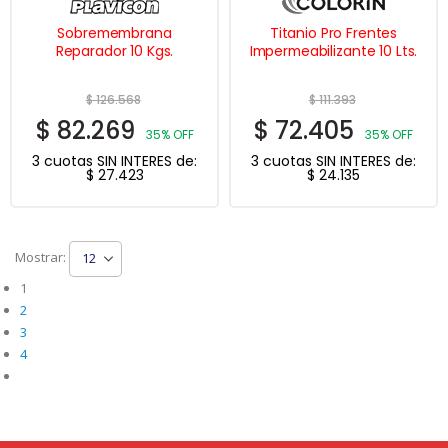
Sobremembrana
Titanio Pro Frentes
Reparador 10 Kgs.
Impermeabilizante 10 Lts.
$
126.568
$
111.393
$
82.269
$
72.405
35% OFF
35% OFF
3 cuotas SIN INTERES de:
3 cuotas SIN INTERES de:
$
27.423
$
24.135
Mostrar:
1
2
3
4