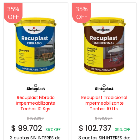
20%
35%
20%
35%
OFF
OFF
OFF
OFF
Recuplast Fibrado
Recuplast Tradicional
Impermeabilizante
Impermeabilizante
Techos 10 Kgs.
Techos 10 Lts.
$
153.387
$
158.057
$
99.702
$
102.737
35% OFF
35% OFF
3 cuotas SIN INTERES de:
3 cuotas SIN INTERES de: