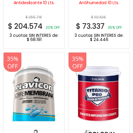
Antideslizante 10 Lts.
Antihumedad 10 Lts.
$
255.718
$
112.826
$
204.574
$
73.337
20% OFF
35% OFF
3 cuotas SIN INTERES de:
3 cuotas SIN INTERES de:
$
68.191
$
24.446
20%
35%
20%
35%
OFF
OFF
OFF
OFF