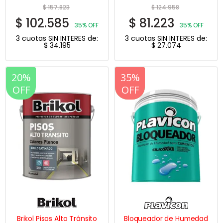
$
157.823
$
124.958
$
102.585
$
81.223
35% OFF
35% OFF
3 cuotas SIN INTERES de:
3 cuotas SIN INTERES de:
$
34.195
$
27.074
20%
20%
35%
OFF
OFF
OFF
Brikol Pisos Alto Tránsito
Bloqueador de Humedad