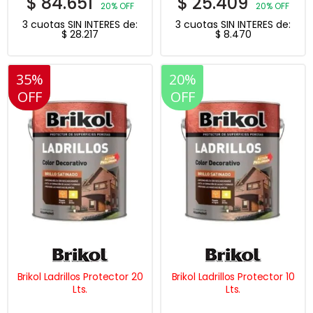
$
84.651
$
25.409
20% OFF
20% OFF
3 cuotas SIN INTERES de:
3 cuotas SIN INTERES de:
$
28.217
$
8.470
35%
20%
20%
OFF
OFF
OFF
Brikol Ladrillos Protector 20
Brikol Ladrillos Protector 10
Lts.
Lts.