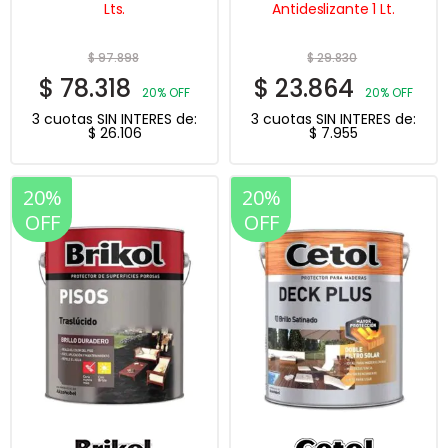
Lts.
Antideslizante 1 Lt.
$
97.898
$
29.830
$
78.318
$
23.864
20% OFF
20% OFF
3 cuotas SIN INTERES de:
3 cuotas SIN INTERES de:
$
26.106
$
7.955
20%
20%
OFF
OFF