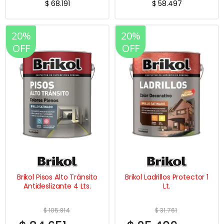
$
68.191
$
58.497
20%
20%
OFF
OFF
Brikol Pisos Alto Tránsito
Brikol Ladrillos Protector 1
Antideslizante 4 Lts.
Lt.
$
105.814
$
31.761