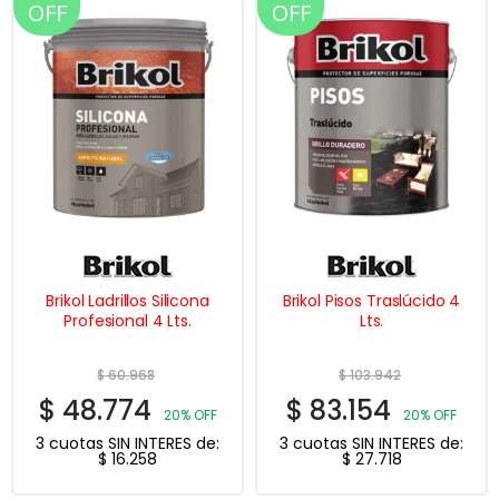
OFF
OFF
Brikol Ladrillos Silicona
Brikol Pisos Traslúcido 4
Profesional 4 Lts.
Lts.
$
60.968
$
103.942
$
48.774
$
83.154
20% OFF
20% OFF
3 cuotas SIN INTERES de:
3 cuotas SIN INTERES de:
$
16.258
$
27.718