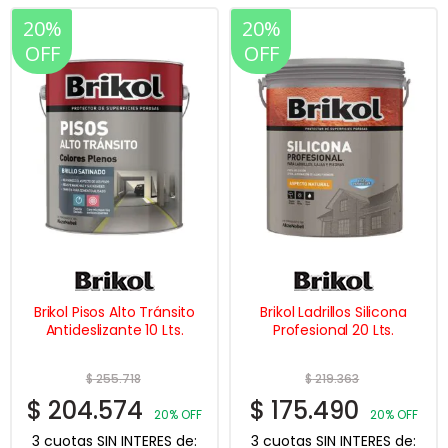
20%
20%
OFF
OFF
Brikol Pisos Alto Tránsito
Brikol Ladrillos Silicona
Antideslizante 10 Lts.
Profesional 20 Lts.
$
255.718
$
219.363
$
204.574
$
175.490
20% OFF
20% OFF
3 cuotas SIN INTERES de:
3 cuotas SIN INTERES de: