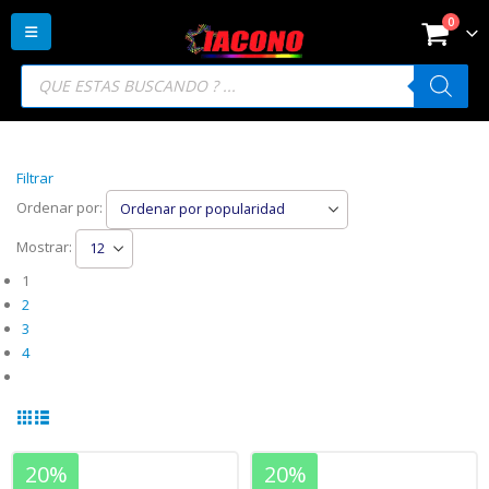
0
Búsqueda
de
productos
Filtrar
Ordenar por:
Mostrar:
1
2
3
4
20%
20%