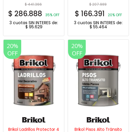
$
441.366
$
207.989
$
286.888
$
166.391
35% OFF
20% OFF
3 cuotas SIN INTERES de:
3 cuotas SIN INTERES de:
$
95.629
$
55.464
20%
20%
OFF
OFF
Brikol Ladrillos Protector 4
Brikol Pisos Alto Tránsito