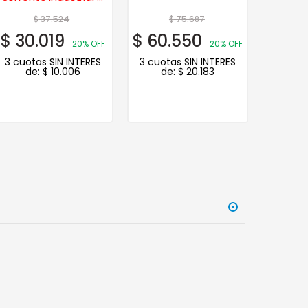
Lts. Hydra
$
37.524
$
75.687
$
30.019
$
60.550
$
10.
20% OFF
20% OFF
3 cuotas SIN INTERES
3 cuotas SIN INTERES
3 cuot
de:
$
10.006
de:
$
20.183
d