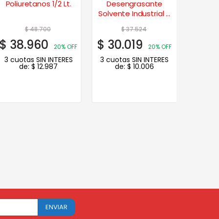
Poliuretanos 1/2 Lt.
Desengrasante
Dese
Solvente Industrial 4
Solvente 
Lts. Hydra
$
48.700
$
37.524
$
38.960
$
30.019
$
10.
20% OFF
20% OFF
3 cuotas SIN INTERES
3 cuotas SIN INTERES
3 cuot
de:
$
12.987
de:
$
10.006
d