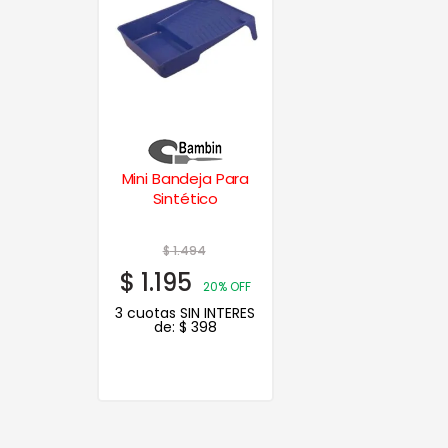
Mini Bandeja Para
Sintético
$
1.494
$
1.195
20% OFF
3 cuotas SIN INTERES
de:
$
398