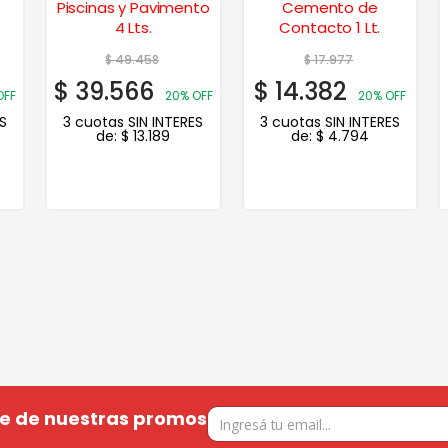
Piscinas y Pavimento
Cemento de
4 Lts.
Contacto 1 Lt.
$
49.458
$
17.977
$
39.566
$
14.382
OFF
20% OFF
20% OFF
S
3 cuotas SIN INTERES
3 cuotas SIN INTERES
de:
$
13.189
de:
$
4.794
te de nuestras promos