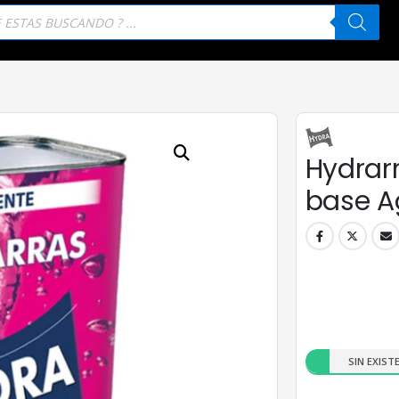
eda
tos
Hydrarr
base Ag
SIN EXIST