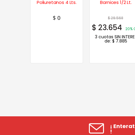
os 1 Lt.
Poliuretanos 4 Lts.
Barnices 1/2 Lt.
$
0
87
$
29.568
0
$
23.654
20% OFF
20% 
N INTERES
3 cuotas SIN INTERE
.183
de:
$
7.885
¡ Entera
!