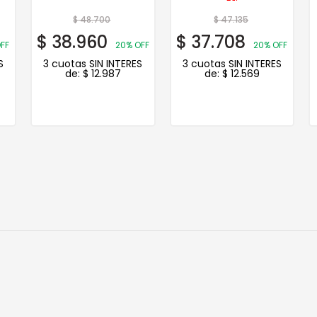
$
48.700
$
47.135
$
38.960
$
37.708
FF
20% OFF
20% OFF
S
3 cuotas SIN INTERES
3 cuotas SIN INTERES
de:
$
12.987
de:
$
12.569