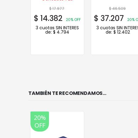
68
$
17.977
$
46.509
4
$
14.382
$
37.207
20% OFF
20% OFF
20% O
N INTERES
3 cuotas SIN INTERES
3 cuotas SIN INTERE
.885
de:
$
4.794
de:
$
12.402
TAMBIÉN TE RECOMENDAMOS…
20%
OFF