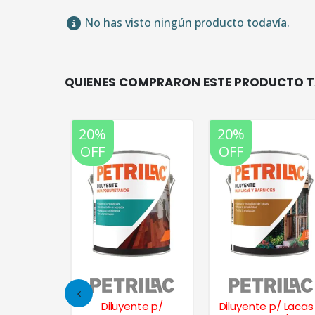
No has visto ningún producto todavía.
20%
20%
OFF
OFF
te p/
Diluyente p/
Diluyente p/ Lacas