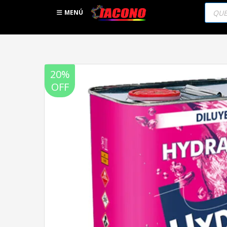
Búsqu
de
MENÚ
produc
20%
OFF