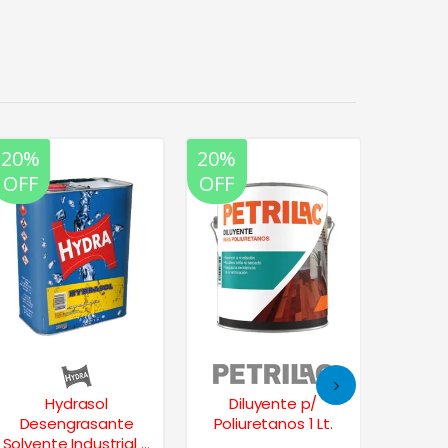
20%
20%
20%
OFF
OFF
OFF
Hydrasol
Diluyente p/
H
Desengrasante
Poliuretanos 1 Lt.
Dese
Solvente Industrial 4
Solvente 