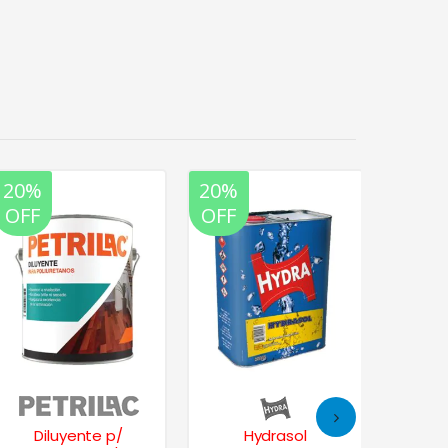
20%
20%
20%
OFF
OFF
OFF
Diluyente p/
Hydrasol
H