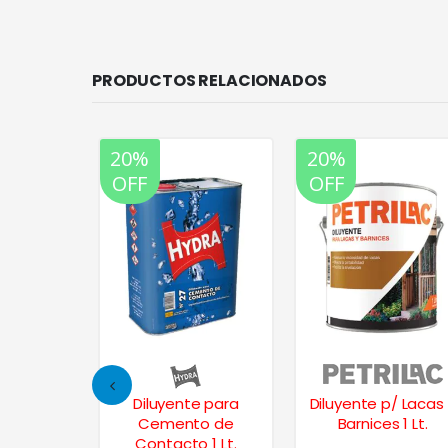
PRODUCTOS RELACIONADOS
20%
20%
OFF
OFF
/ Lacas y
Diluyente para
Diluyente p/ Lacas
1/2 Lt.
Cemento de
Barnices 1 Lt.
Contacto 1 Lt.