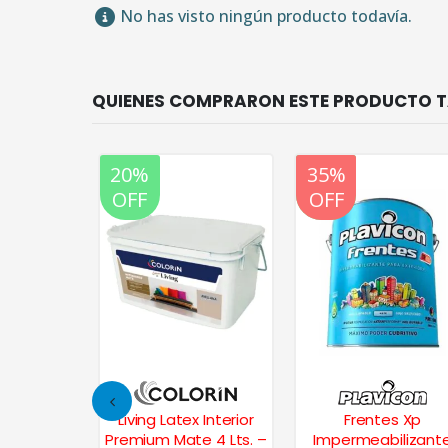
No has visto ningún producto todavía.
20%
20%
35%
OFF
OFF
OFF
s Pintura
Living Latex Interior
Frentes Xp
hongo 10
Premium Mate 4 Lts. –
Impermeabilizant