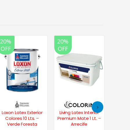
20%
20%
20%
35%
OFF
OFF
OFF
OFF
Loxon Latex Exterior
Living Latex Interior
Fr
Colores 10 Lts. –
Premium Mate 1 Lt. –
Imperm
Verde Foresta
Arrecife
Kgs