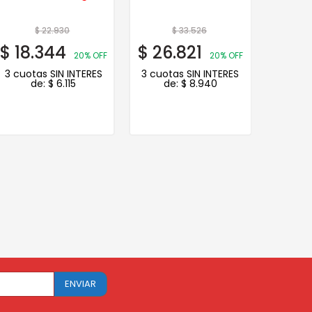
$
22.930
$
33.526
$
18.344
$
26.821
$
15.
20% OFF
20% OFF
3 cuotas SIN INTERES
3 cuotas SIN INTERES
3 cuot
de:
$
6.115
de:
$
8.940
d