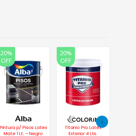
20%
20%
20%
OFF
OFF
OFF
Pintura p/ Pisos Latex
Titanio Pro Latex
Loxon 
Mate 1 Lt. – Negro
Exterior 4 Lts.
Colores