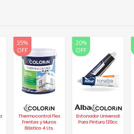
20%
35%
20%
OFF
OFF
OFF
a
Thermocontrol Flex
Entonador Universal
Frentes y Muros
Para Pintura 120cc
Elástico 4 Lts.