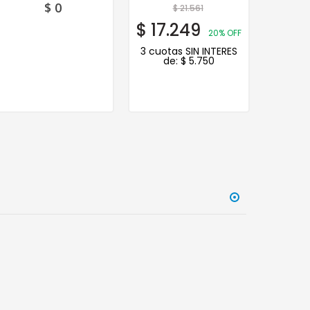
$
0
$
21.561
$
17.249
$
38.
20% OFF
3 cuotas SIN INTERES
3 cuot
de:
$
5.750
de