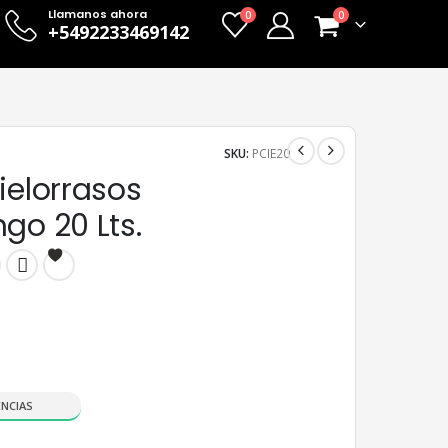
Llamanos ahora
0
0
+5492233469142
SKU:
PCIE20
ielorrasos
go 20 Lts.
ENCIAS