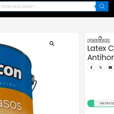
eda
tos
Latex C
Antihon
SIN EXIST