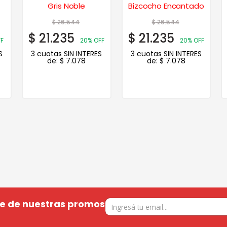
Gris Noble
Bizcocho Encantado
$
26.544
$
26.544
$
21.235
$
21.235
F
20% OFF
20% OFF
S
3 cuotas SIN INTERES
3 cuotas SIN INTERES
de:
$
7.078
de:
$
7.078
te de nuestras promos