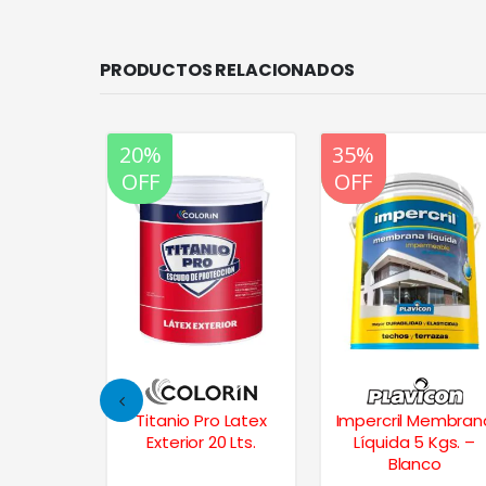
PRODUCTOS RELACIONADOS
20%
20%
35%
OFF
OFF
OFF
Universal
Titanio Pro Latex
Impercril Membran
 –
Exterior 20 Lts.
Líquida 5 Kgs. –
Claro
Blanco