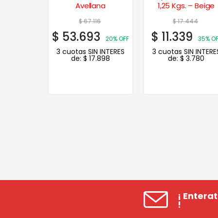
.
Avellana
1,25 Kgs. – Beige
44
$
67.116
$
17.444
5
$
53.693
$
11.339
20% OFF
20% OFF
35% OF
N INTERES
3 cuotas SIN INTERES
3 cuotas SIN INTERE
.732
de:
$
17.898
de:
$
3.780
¡ Entera
!