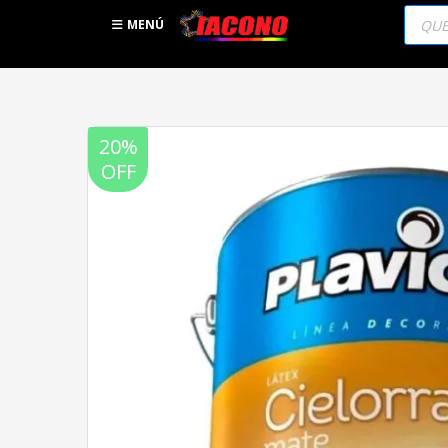
Búsqu
de
MENÚ
produc
20%
OFF