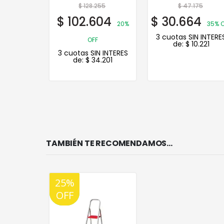
29
$
128.255
$
47.175
3
$
102.604
$
30.664
20% OFF
20%
35% 
N INTERES
3 cuotas SIN INTERE
OFF
.661
de:
$
10.221
3 cuotas SIN INTERES
de:
$
34.201
TAMBIÉN TE RECOMENDAMOS…
25%
20%
OFF
OFF