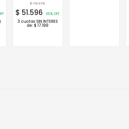
$
79.379
$
51.596
OFF
35% OFF
S
3 cuotas SIN INTERES
de:
$
17.199