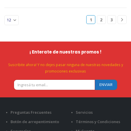
1
2
3
¡ Enterate de nuestras promos !
Suscribite ahora! Y no dejes pasar ninguna de nuestras novedades y
promociones exclusivas
Preguntas Frecuentes
Servicios
Botón de arrepentimiento
Términos y Condiciones