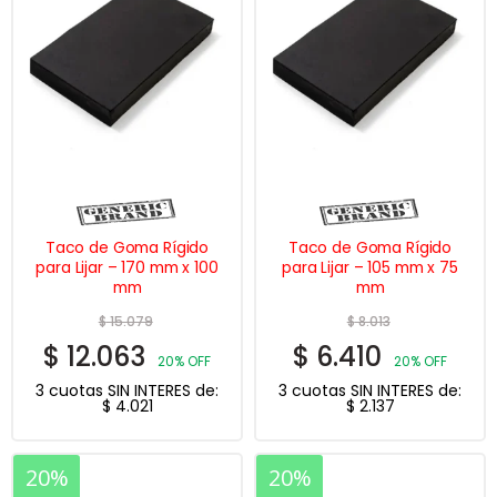
Taco de Goma Rígido
Taco de Goma Rígido
para Lijar – 170 mm x 100
para Lijar – 105 mm x 75
mm
mm
$
15.079
$
8.013
$
12.063
$
6.410
20% OFF
20% OFF
3 cuotas SIN INTERES de:
3 cuotas SIN INTERES de:
$
4.021
$
2.137
20%
20%