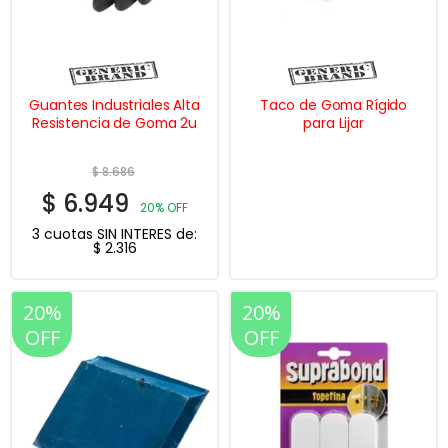
Guantes Industriales Alta
Taco de Goma Rígido
Resistencia de Goma 2u
para Lijar
$
8.686
$
6.949
20% OFF
3 cuotas SIN INTERES de:
$
2.316
20%
20%
OFF
OFF