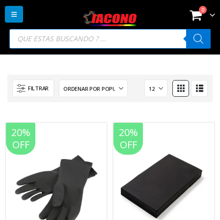
0
Búsqueda
de
productos
FILTRAR
20%
20%
OFF
OFF