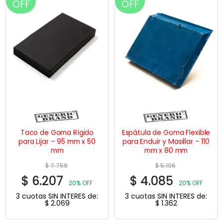
OFF
OFF
Taco de Goma Rígido
Espátula de Goma Flexible
para Lijar – 95 mm x 50
para Enduir y Masillar – 110
mm
mm x 80 mm
$
7.759
$
5.106
$
6.207
$
4.085
20% OFF
20% OFF
3 cuotas SIN INTERES de:
3 cuotas SIN INTERES de:
$
2.069
$
1.362