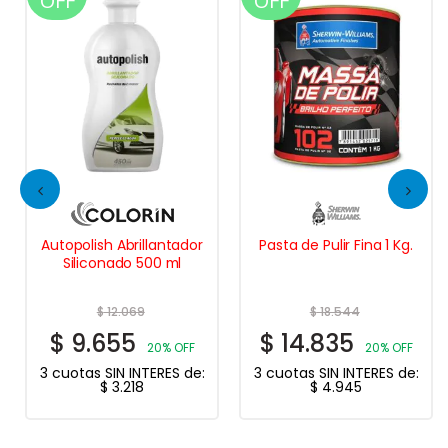
OFF
OFF
Autopolish Abrillantador
Pasta de Pulir Fina 1 Kg.
Siliconado 500 ml
$
12.069
$
18.544
$
9.655
$
14.835
20% OFF
20% OFF
3 cuotas SIN INTERES de:
3 cuotas SIN INTERES de:
$
3.218
$
4.945