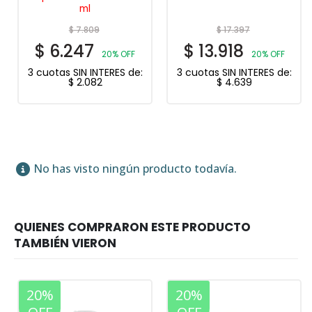
ml
$
7.809
$
17.397
$
6.247
$
13.918
20% OFF
20% OFF
3 cuotas SIN INTERES de:
3 cuotas SIN INTERES de:
$
2.082
$
4.639
No has visto ningún producto todavía.
20%
20%