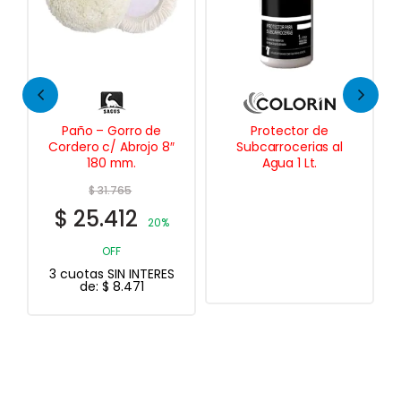
e
Protector de
Underlastic Protector
 8″
Subcarrocerias al
Subcarroceria
Agua 1 Lt.
Secado Rápido 1 Lt.
$
47.826
$
38.261
0%
20%
OFF
RES
3 cuotas SIN INTERES
de:
$
12.754