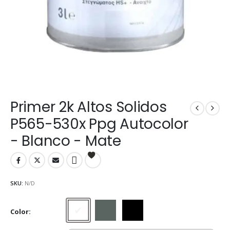
Primer 2k Altos Solidos
P565-530x Ppg Autocolor
- Blanco - Mate
SKU:
N/D
Color
Blanco
Gris
Negro