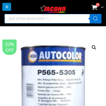
0
Búsqueda
de
productos
20%
OFF