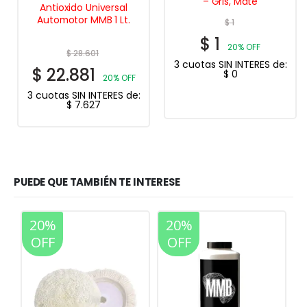
– Gris, Mate
Antioxido Universal
Automotor MMB 1 Lt.
$
1
$
1
20% OFF
$
28.601
3 cuotas SIN INTERES de:
$
22.881
$
0
20% OFF
3 cuotas SIN INTERES de:
$
7.627
PUEDE QUE TAMBIÉN TE INTERESE
20%
20%
OFF
OFF