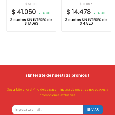
$
51.313
$
18.097
$
41.050
$
14.478
20% OFF
20% OFF
3 cuotas SIN INTERES de:
3 cuotas SIN INTERES de:
$
13.683
$
4.826
¡ Enterate de nuestras promos !
Suscribite ahora! Y no dejes pasar ninguna de nuestras novedades y
promociones exclusivas