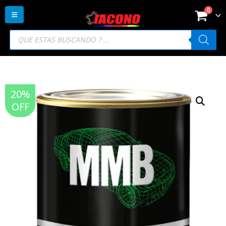
0
Búsqueda
de
productos
20%
OFF