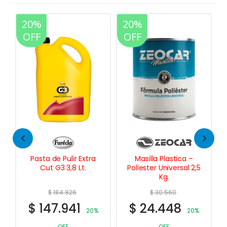
20%
20%
OFF
OFF
 Pulir Extra
Masilla Plastica –
Disco de Desba
3 3,8 Lt.
Poliester Universal 2,5
1/2″ (115 mm.) x
Kg.
mm. p/ Amolad
84.926
$
30.560
$
2.437
.941
$
24.448
$
1.950
20%
20%
20
3 cuotas SIN IN
OFF
OFF