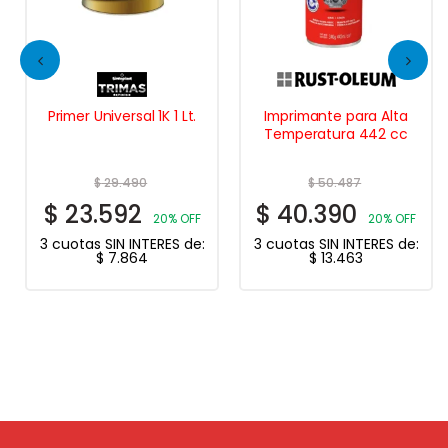
Primer Universal 1K 1 Lt.
Imprimante para Alta
Temperatura 442 cc
$
29.490
$
50.487
$
23.592
$
40.390
20% OFF
20% OFF
3 cuotas SIN INTERES de:
3 cuotas SIN INTERES de:
$
7.864
$
13.463