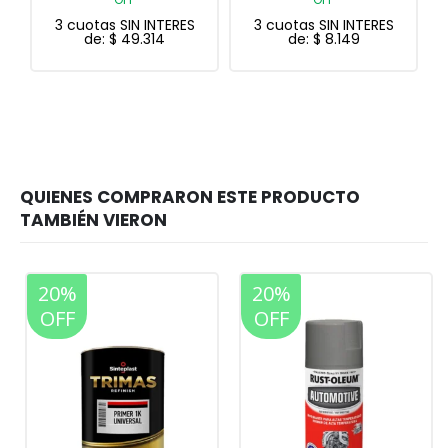
de:
$
650
 SIN INTERES
3 cuotas SIN INTERES
$
49.314
de:
$
8.149
20%
20%
OFF
OFF