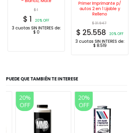
– Blanco, Mate
Primer Imprimante p/
autos 2 en 1 Lijable y
$
1
Relleno
$
1
20% OFF
$
31.947
3 cuotas SIN INTERES de:
$
25.558
$
0
20% OFF
3 cuotas SIN INTERES de:
$
8.519
PUEDE QUE TAMBIÉN TE INTERESE
20%
20%
OFF
OFF