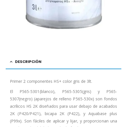
DESCRIPCIÓN
Primer 2 componentes HS+ color gris de 3lt.
El P565-5301(blanco), P565-5305(gris) y P565-
5307(negro) (aparejos de relleno P565-530x) son fondos
acrílicos HS 2K diseñados para usar debajo de acabados
2K (P420/P421), bicapa 2K (P422), y Aquabase plus
(P99x). Son fáciles de aplicar y lijar, y proporcionan una