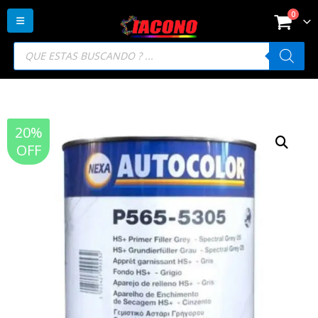
0
Búsqueda
de
productos
20%
OFF