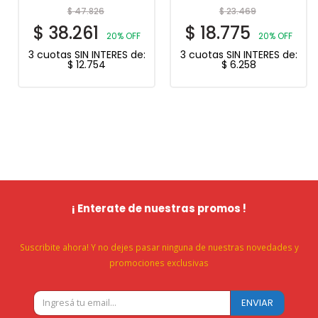
$
47.826
$
23.469
$
38.261
$
18.775
20% OFF
20% OFF
3 cuotas SIN INTERES de:
3 cuotas SIN INTERES de:
$
12.754
$
6.258
¡ Enterate de nuestras promos !
Suscribite ahora! Y no dejes pasar ninguna de nuestras novedades y
promociones exclusivas