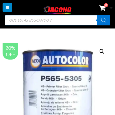
0
Búsqueda
de
productos
20%
OFF