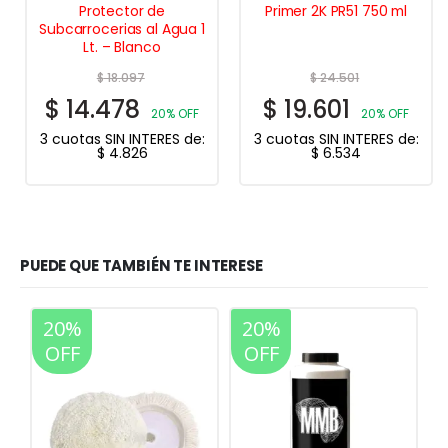
Protector de
Primer 2K PR51 750 ml
Subcarrocerias al Agua 1
Lt. – Blanco
$
18.097
$
24.501
$
14.478
$
19.601
20% OFF
20% OFF
3 cuotas SIN INTERES de:
3 cuotas SIN INTERES de:
$
4.826
$
6.534
PUEDE QUE TAMBIÉN TE INTERESE
20%
20%
OFF
OFF