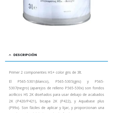
DESCRIPCIÓN
Primer 2 componentes HS+ color gris de 3lt.
El P565-5301(blanco), P565-5305(gris) y P565-
5307(negro) (aparejos de relleno P565-530x) son fondos
acrílicos HS 2K diseñados para usar debajo de acabados
2K (P420/P421), bicapa 2K (P422), y Aquabase plus
(P99x). Son fáciles de aplicar y lijar, y proporcionan una