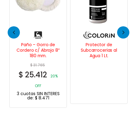
Protector de
Underlastic Protector
″
Subcarrocerias al
Subcarroceria
Agua 1 Lt.
Secado Rápido 1 Lt.
$
47.826
$
38.261
20%
OFF
S
3 cuotas SIN INTERES
de:
$
12.754