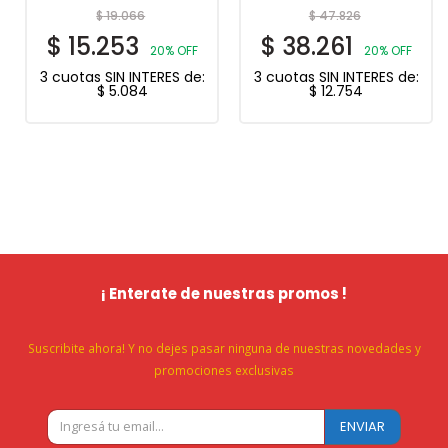
$
19.066
$
47.826
$
15.253
$
38.261
20% OFF
20% OFF
3 cuotas SIN INTERES de:
3 cuotas SIN INTERES de:
$
5.084
$
12.754
¡ Enterate de nuestras promos !
Suscribite ahora! Y no dejes pasar ninguna de nuestras novedades y
promociones exclusivas