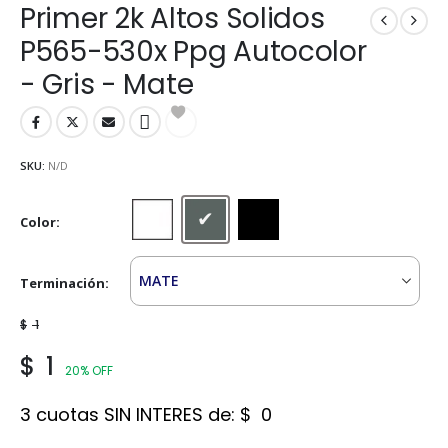
Primer 2k Altos Solidos
P565-530x Ppg Autocolor
- Gris - Mate
SKU:
N/D
Color
Blanco
Gris
Negro
Terminación
$
1
$
1
20% OFF
3 cuotas SIN INTERES de:
$
0