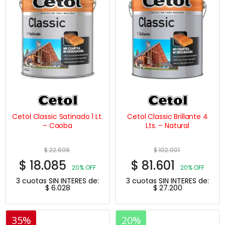
Cetol Classic Satinado 1 Lt.
Cetol Classic Brillante 4
– Caoba
Lts. – Natural
$
22.606
$
102.001
$
18.085
$
81.601
20% OFF
20% OFF
3 cuotas SIN INTERES de:
3 cuotas SIN INTERES de:
$
6.028
$
27.200
35%
20%
20%