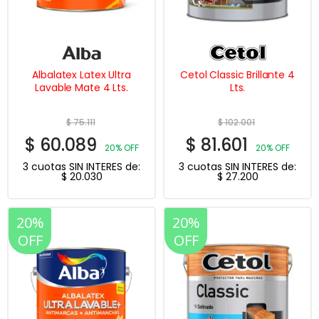
Albalatex Latex Ultra
Cetol Classic Brillante 4
Lavable Mate 4 Lts.
Lts.
$
75.111
$
102.001
$
60.089
$
81.601
20% OFF
20% OFF
3 cuotas SIN INTERES de:
3 cuotas SIN INTERES de:
$
20.030
$
27.200
20%
20%
OFF
OFF