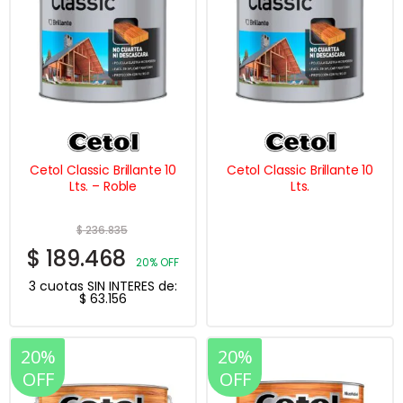
Cetol Classic Brillante 10
Cetol Classic Brillante 10
Lts. – Roble
Lts.
$
236.835
$
189.468
20% OFF
3 cuotas SIN INTERES de:
$
63.156
20%
20%
OFF
OFF