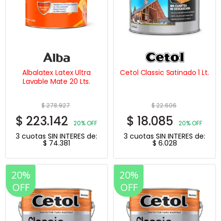
Albalatex Latex Ultra
Cetol Classic Satinado 1 Lt.
Lavable Mate 20 Lts.
$
278.927
$
22.606
$
223.142
$
18.085
20% OFF
20% OFF
3 cuotas SIN INTERES de:
3 cuotas SIN INTERES de:
$
74.381
$
6.028
20%
20%
OFF
OFF