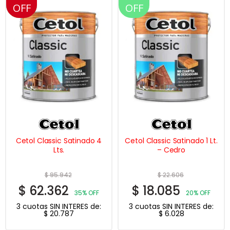
OFF
OFF
OFF
Cetol Classic Satinado 4
Cetol Classic Satinado 1 Lt.
Lts.
– Cedro
$
95.942
$
22.606
$
62.362
$
18.085
35% OFF
20% OFF
3 cuotas SIN INTERES de:
3 cuotas SIN INTERES de:
$
20.787
$
6.028