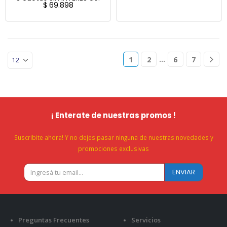
$
69.898
…
1
2
6
7
¡ Enterate de nuestras promos !
Suscribite ahora! Y no dejes pasar ninguna de nuestras novedades y
promociones exclusivas
Preguntas Frecuentes
Servicios