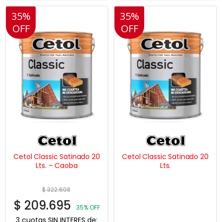
35%
20%
35%
20%
OFF
OFF
OFF
OFF
Cetol Classic Satinado 20
Cetol Classic Satinado 20
Lts. – Caoba
Lts.
$
322.608
$
209.695
35% OFF
3 cuotas SIN INTERES de: