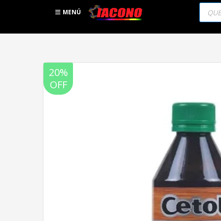
Búsqu
de
MENÚ
produc
20%
OFF