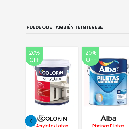
PUEDE QUE TAMBIÉN TE INTERESE
20%
20%
OFF
OFF
 Latex
Piscinas Piletas
Pizarrones Pintura