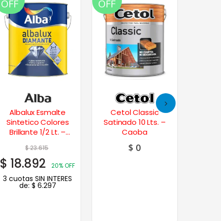
OFF
OFF
OFF
Albalux Esmalte
Cetol Classic
Vitro
Sintetico Colores
Satinado 10 Lts. –
Sinte
Brillante 1/2 Lt. –
Caoba
Brillant
Aluminio
$
0
$
23.615
$
18.892
$
17.
20% OFF
3 cuotas SIN INTERES
3 cuot
de:
$
6.297
d