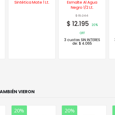
Esmalte Al Agua
Techos Membrana
Negro 1/2 Lt.
Liquida 20 Kgs.
$
15.244
$
279.392
$
12.195
$
181.605
20%
35%
OFF
OFF
3 cuotas SIN INTERES
3 cuotas SIN INTERES
de:
$
4.065
de:
$
60.535
20%
20%