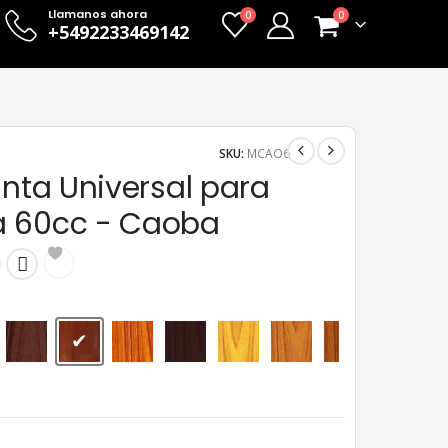
Llamanos ahora
0
0
+5492233469142
SKU:
MCAO6
inta Universal para
 60cc - Caoba
Algarrobo
Caoba
Cedro
Nogal
Peteribí
Roble Claro
Roble Oscuro
Viraro