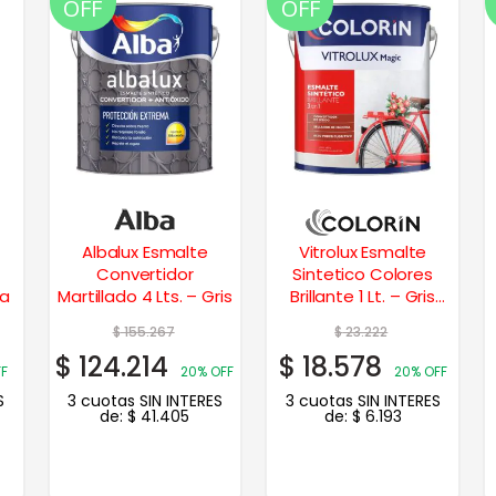
OFF
OFF
Albalux Esmalte
Vitrolux Esmalte
Convertidor
Sintetico Colores
ma
Martillado 4 Lts. – Gris
Brillante 1 Lt. – Gris
Hielo
$
155.267
$
23.222
$
124.214
$
18.578
FF
20% OFF
20% OFF
S
3 cuotas SIN INTERES
3 cuotas SIN INTERES
de:
$
41.405
de:
$
6.193