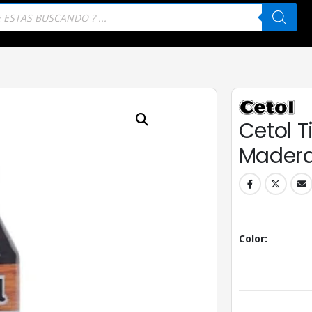
eda
tos
Cetol T
Madera
Color