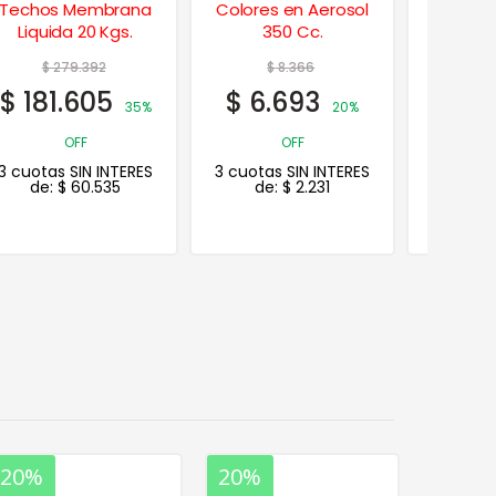
Colores en Aerosol
Impermeabilizante
Interior
350 Cc.
Techos 1,25 Kgs.
$
8.366
$
12.938
$
1
$
6.693
$
8.410
$
119
20%
35% OFF
3 cuotas SIN INTERES
OFF
de:
$
2.803
3 cuotas SIN INTERES
3 cuotas
de:
$
2.231
de:
20%
20%
20%