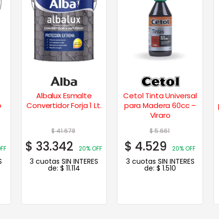
Albalux Esmalte
Cetol Tinta Universal
o
Convertidor Forja 1 Lt.
para Madera 60cc –
Viraro
$
41.678
$
5.661
$
33.342
$
4.529
FF
20% OFF
20% OFF
S
3 cuotas SIN INTERES
3 cuotas SIN INTERES
de:
$
11.114
de:
$
1.510