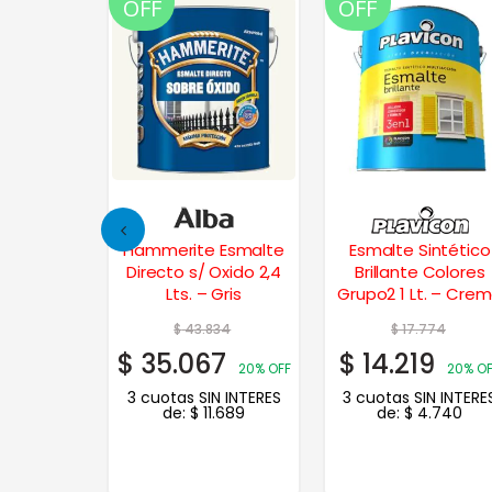
OFF
OFF
lassic
Hammerite Esmalte
Esmalte Sintético
 Lts. –
Directo s/ Oxido 2,4
Brillante Colores
ba
Lts. – Gris
Grupo2 1 Lt. – Cre
42
$
43.834
$
17.774
2
$
35.067
$
14.219
35% OFF
20% OFF
20% O
N INTERES
3 cuotas SIN INTERES
3 cuotas SIN INTERE
.787
de:
$
11.689
de:
$
4.740