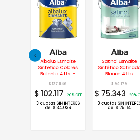
Celocrom
Albalux Esmalte
Satinol Esmalte
 p/ Pisos 1
Sintetico Colores
Sintético Satinad
tinado
Brillante 4 Lts. –
Blanco 4 Lts.
Naranja
08
$
127.646
$
94.179
6
$
102.117
$
75.343
20% OFF
20% OFF
20% O
N INTERES
3 cuotas SIN INTERES
3 cuotas SIN INTERE
.842
de:
$
34.039
de:
$
25.114