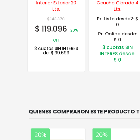
erior 20
Caucho Clorado 4
Sintética Mate 1 Lt.
Lts.
Pr. Lista desde2:
$
70
0
96
20%
Pr. Online desde:
$ 0
3 cuotas SIN
 INTERES
.699
INTERES desde:
$
0
20%
20%