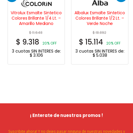
Vitrolux Esmalte Sintetico
Albalux Esmalte Sintetico
Colores Brillante 1/4 Lt. –
Colores Brillante 1/2 Lt. –
Amarillo Mediano
Verde Noche
$
11.648
$
18.892
$
9.318
$
15.114
20% OFF
20% OFF
3 cuotas SIN INTERES de:
3 cuotas SIN INTERES de:
$
3.106
$
5.038
¡ Enterate de nuestras promos !
Suscribite ahora! Y no dejes pasar ninguna de nuestras novedades y