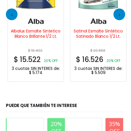
Albalux Esmalte Sintetico
Satinol Esmalte Sintético
Blanco Brillante 1/2 Lt.
Satinado Blanco 1/2 Lt.
$
19.402
$
20.658
$
15.522
$
16.526
20% OFF
20% OFF
3 cuotas SIN INTERES de:
3 cuotas SIN INTERES de:
$
5.174
$
5.509
PUEDE QUE TAMBIÉN TE INTERESE
20%
20%
35%