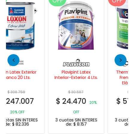
OFF
OFF
OFF
Plavipint Latex
Thermocontrol Flex
Interior-Exterior 4 Lts.
Frentes y Muros
Elástico 4 Lts.
$
30.587
$
79.379
$
24.470
$
51.596
20%
35%
OFF
OFF
3 cuotas SIN INTERES
3 cuotas SIN INTERES
de:
$
8.157
de:
$
17.199