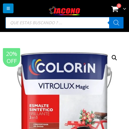
0
Búsqueda
de
productos
20%
OFF