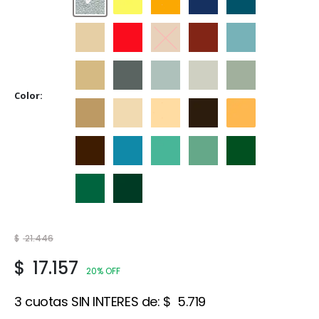
Aluminio
Amarillo
Amarillo Mediano
Azul Adriático
Azulejo
Beige
Bermellón
Castaño
Cedro
Celeste
Crema
Gris
Gris Espacial
Gris Hielo
Gris Perla
Color
Marfil
Marfil Champagne
Marfil Seda
Marrón
Naranja
Tabaco
Traful
Verde Claro
Verde Ilusión
Verde Inglés
Verde Jade
Verde Noche
$
21.446
$
17.157
20% OFF
3 cuotas SIN INTERES de:
$
5.719