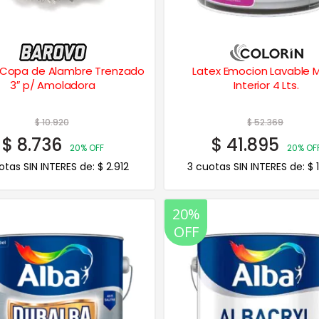
o Copa de Alambre Trenzado
Latex Emocion Lavable 
3″ p/ Amoladora
Interior 4 Lts.
$
10.920
$
52.369
$
8.736
$
41.895
20% OFF
20% OF
otas SIN INTERES de:
$
2.912
3 cuotas SIN INTERES de:
$
1
20%
OFF