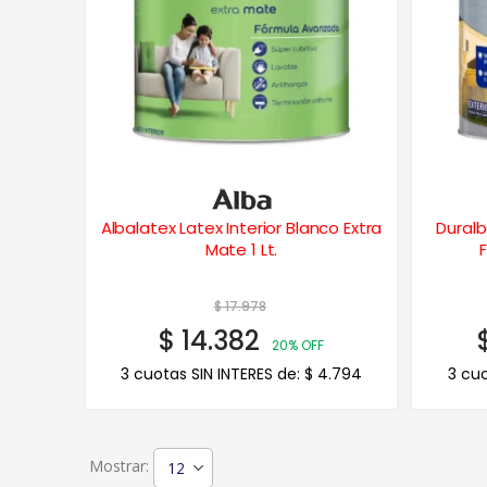
Albalatex Latex Interior Blanco Extra
Dural
Mate 1 Lt.
$
17.978
$
14.382
20% OFF
3 cuotas SIN INTERES de:
$
4.794
3 cuo
Mostrar: