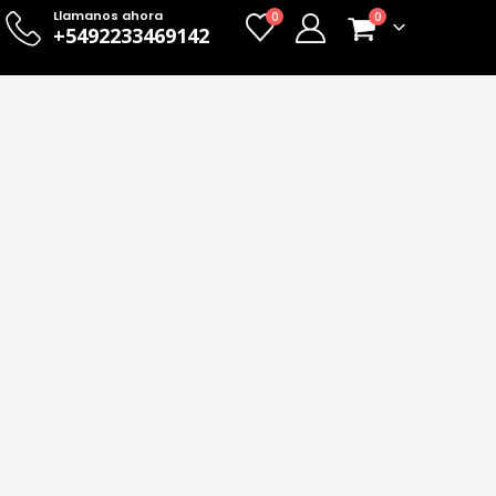
Llamanos ahora
0
0
+5492233469142