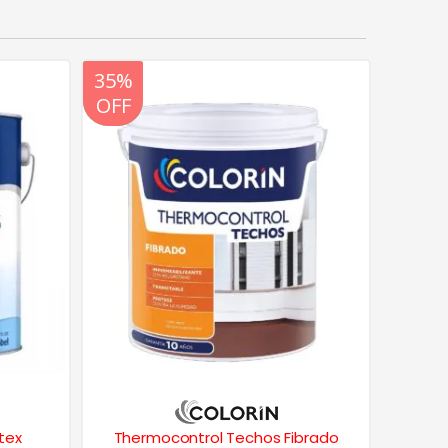
20%
35%
OFF
OFF
tex
Thermocontrol Techos Fibrado