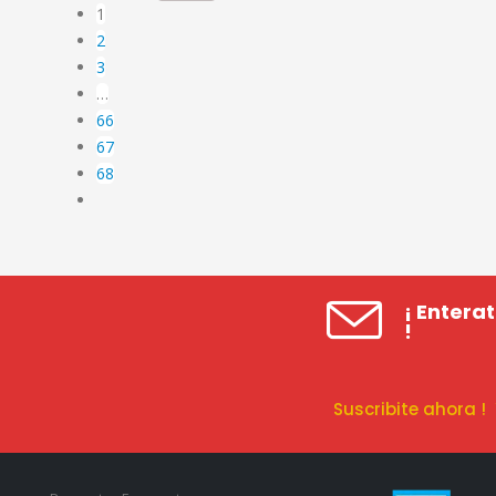
1
2
3
…
66
67
68
¡ Entera
!
Suscribite ahora 