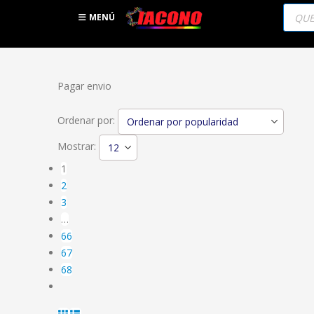
Búsqu
de
MENÚ
produc
Pagar envio
Ordenar por:
Mostrar:
1
2
3
…
66
67
68