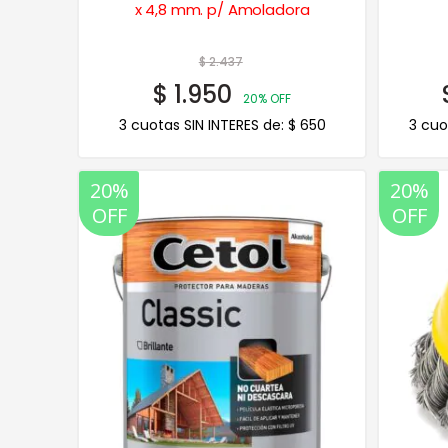
x 4,8 mm. p/ Amoladora
$
2.437
$
1.950
20% OFF
3 cuotas SIN INTERES de:
$
650
3 cuo
20%
20%
OFF
OFF