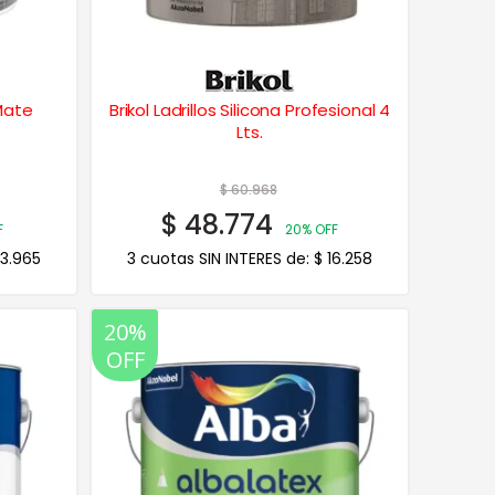
Mate
Brikol Ladrillos Silicona Profesional 4
Lts.
$
60.968
$
48.774
F
20% OFF
3.965
3 cuotas SIN INTERES de:
$
16.258
20%
OFF