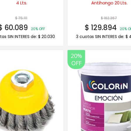
4 Lts.
Antihongo 20 Lts.
$
75.111
$
162.367
$
60.089
$
129.894
20% OFF
20% O
tas SIN INTERES de:
$
20.030
3 cuotas SIN INTERES de:
$
4
20%
OFF