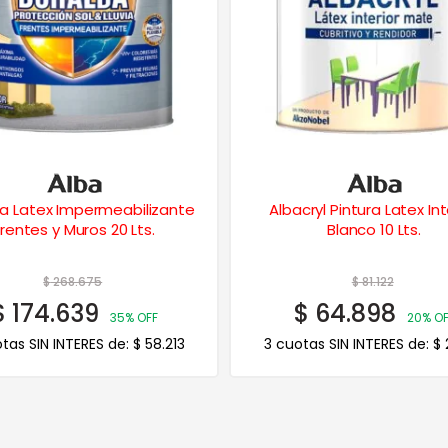
ba Latex Impermeabilizante
Albacryl Pintura Latex Int
Frentes y Muros 20 Lts.
Blanco 10 Lts.
$
268.675
$
81.122
$
174.639
$
64.898
35% OFF
20% OF
tas SIN INTERES de:
$
58.213
3 cuotas SIN INTERES de:
$
2