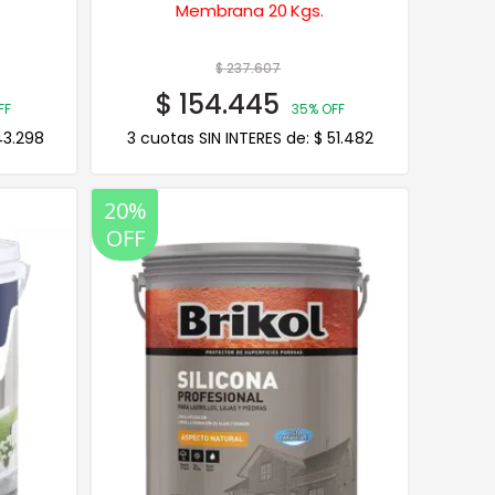
Membrana 20 Kgs.
$
237.607
$
154.445
FF
35% OFF
3.298
3 cuotas SIN INTERES de:
$
51.482
20%
OFF