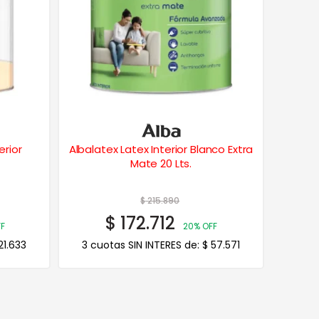
erior
Albalatex Latex Interior Blanco Extra
Mate 20 Lts.
$
215.890
$
172.712
F
20% OFF
1.633
3 cuotas SIN INTERES de:
$
57.571