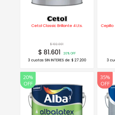
Cetol Classic Brillante 4 Lts.
Cepill
$
102.001
$
81.601
20% OFF
3 cuotas SIN INTERES de:
$
27.200
3 cu
20%
20%
35%
OFF
OFF
OFF