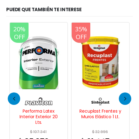
PUEDE QUE TAMBIÉN TE INTERESE
20%
35%
20%
OFF
OFF
OFF
Recuplast Frentes y
Reparador de
Muros Elástico 1 Lt.
Muebles y Tapa
Rayanos 125 cc
$
32.996
$
12.803