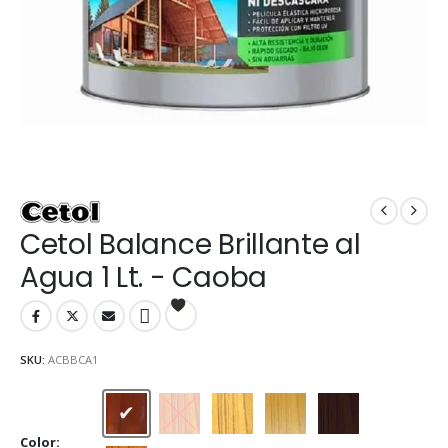
Cetol Balance Brillante al
Agua 1 Lt. - Caoba
SKU:
ACBBCA1
Caoba
Cedro
Cristal
Natural
Nogal
Color