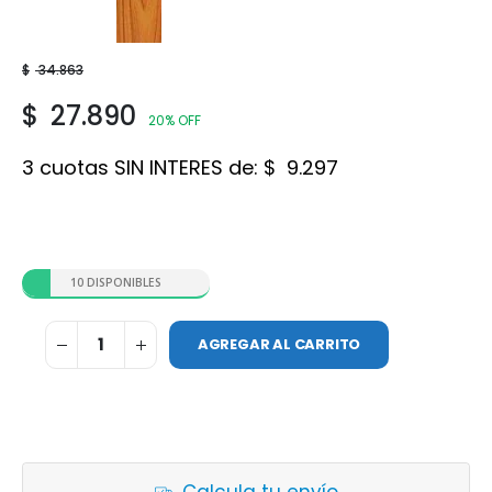
Roble
$
34.863
$
27.890
20% OFF
3 cuotas SIN INTERES de:
$
9.297
10 DISPONIBLES
AGREGAR AL CARRITO