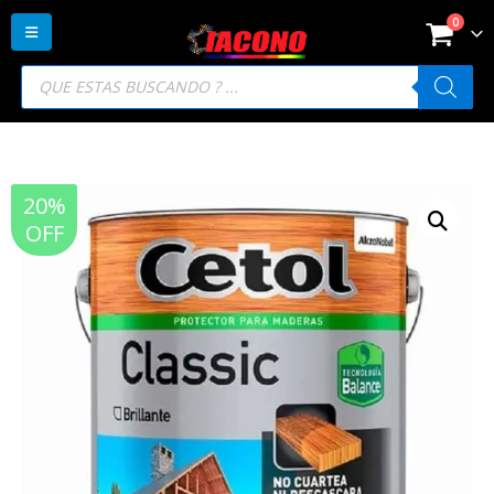
0
Búsqueda
de
productos
20%
OFF