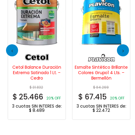
Cetol Balance Duración
Esmalte Sintético Brillante
Extrema Satinado 1 Lt. –
Colores Grupo1 4 Lts. –
Cedro
Bermellón
$
31.832
$
84.269
$
25.466
$
67.415
20% OFF
20% OFF
3 cuotas SIN INTERES de:
3 cuotas SIN INTERES de:
$
8.489
$
22.472