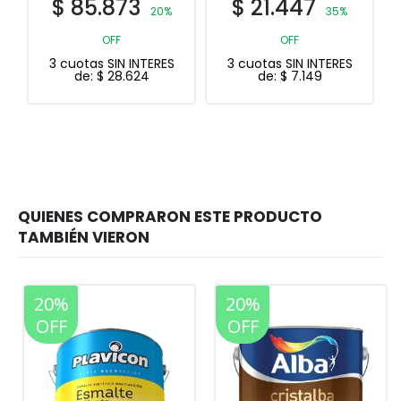
$
21.447
$
10.242
35%
20%
OFF
OFF
S
3 cuotas SIN INTERES
3 cuotas SIN INTERES
de:
$
7.149
de:
$
3.414
20%
20%
OFF
OFF