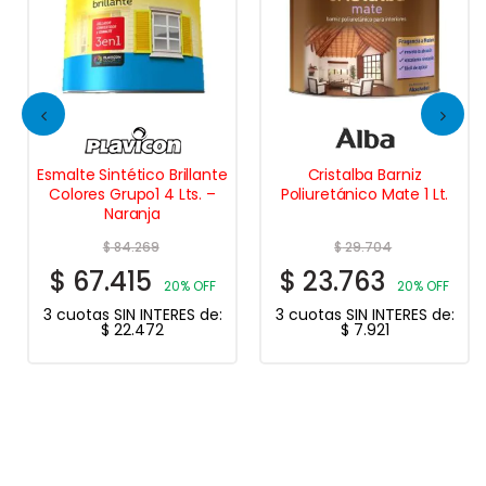
Esmalte Sintético Brillante
Cristalba Barniz
Colores Grupo1 4 Lts. –
Poliuretánico Mate 1 Lt.
Naranja
$
84.269
$
29.704
$
67.415
$
23.763
20% OFF
20% OFF
3 cuotas SIN INTERES de:
3 cuotas SIN INTERES de:
$
22.472
$
7.921