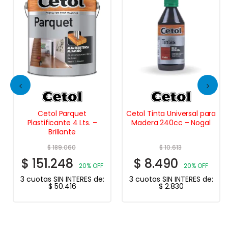
Cetol Parquet
Cetol Tinta Universal para
Plastificante 4 Lts. –
Madera 240cc – Nogal
Brillante
$
189.060
$
10.613
$
151.248
$
8.490
20% OFF
20% OFF
3 cuotas SIN INTERES de:
3 cuotas SIN INTERES de:
$
50.416
$
2.830