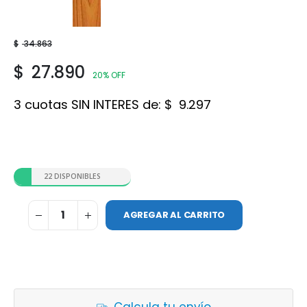
Roble
$
34.863
$
27.890
20% OFF
3 cuotas SIN INTERES de:
$
9.297
22 DISPONIBLES
AGREGAR AL CARRITO