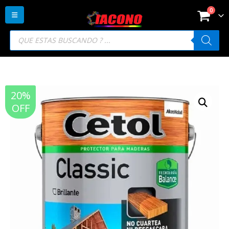
0
Búsqueda
de
productos
20%
OFF