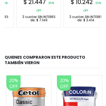
$
21.447
$
10.242
35%
20%
OFF
OFF
3 cuotas SIN INTERES
3 cuotas SIN INTERES
de:
$
7.149
de:
$
3.414
20%
20%
OFF
OFF