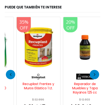
PUEDE QUE TAMBIÉN TE INTERESE
20%
35%
20%
OFF
OFF
OFF
Recuplast Frentes y
Reparador de
Muros Elástico 1 Lt.
Muebles y Tapa
Rayanos 125 cc
$
32.996
$
12.803