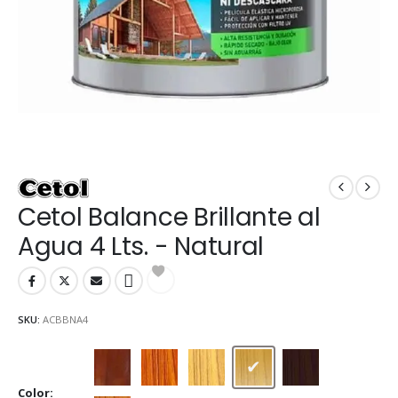
Cetol Balance Brillante al
Agua 4 Lts. - Natural
SKU:
ACBBNA4
Caoba
Cedro
Cristal
Natural
Nogal
Color