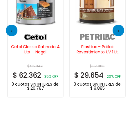
Cetol Classic Satinado 4
Plastilux – Polilak
Lts. – Nogal
Revestimiento UV 1 Lt.
$
95.942
$
37.068
$
62.362
$
29.654
35% OFF
20% OFF
3 cuotas SIN INTERES de:
3 cuotas SIN INTERES de:
$
20.787
$
9.885