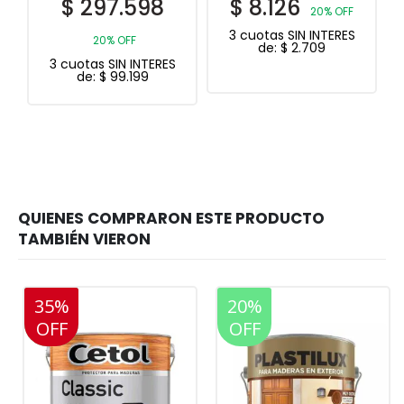
$
8.126
$
11.342
20% OFF
20% OFF
3 cuotas SIN INTERES
3 cuotas SIN INTERES
de:
$
2.709
de:
$
3.781
35%
20%
20%
OFF
OFF
OFF