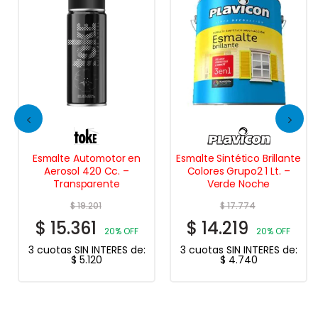
Esmalte Automotor en
Esmalte Sintético Brillante
Aerosol 420 Cc. –
Colores Grupo2 1 Lt. –
Transparente
Verde Noche
$
19.201
$
17.774
$
15.361
$
14.219
20% OFF
20% OFF
3 cuotas SIN INTERES de:
3 cuotas SIN INTERES de:
$
5.120
$
4.740