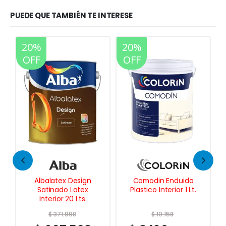
PUEDE QUE TAMBIÉN TE INTERESE
20%
20%
OFF
OFF
Comodin Enduido
Fondo Blanco p/
Plastico Interior 1 Lt.
Maderas Alta
Performance 1/2 Lt.
$
10.158
$
14.178