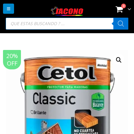
0
Búsqueda
de
productos
20%
OFF