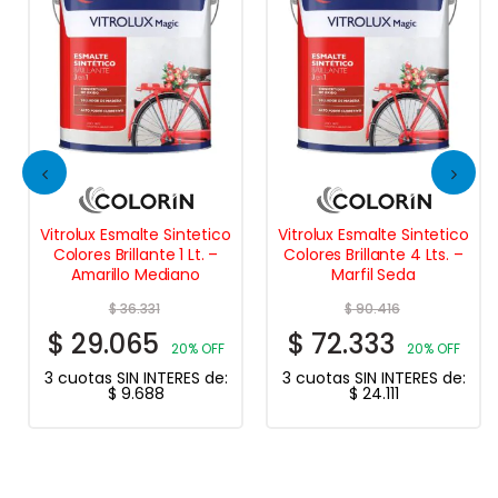
Vitrolux Esmalte Sintetico
Vitrolux Esmalte Sintetico
Colores Brillante 1 Lt. –
Colores Brillante 4 Lts. –
Amarillo Mediano
Marfil Seda
$
36.331
$
90.416
$
29.065
$
72.333
20% OFF
20% OFF
3 cuotas SIN INTERES de:
3 cuotas SIN INTERES de:
$
9.688
$
24.111