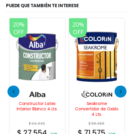
PUEDE QUE TAMBIÉN TE INTERESE
20%
20%
35%
OFF
OFF
OFF
Seakrome
Fibrado
Convertidor de Oxido
Impermeabilizante
4 Lts.
Techos 25 Kgs.
$
89.469
$
71.575