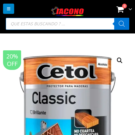
0
Búsqueda
de
productos
20%
OFF