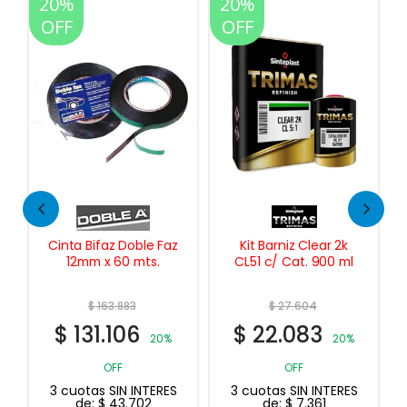
20%
20%
OFF
OFF
Cinta Bifaz Doble Faz
Kit Barniz Clear 2k
12mm x 60 mts.
CL51 c/ Cat. 900 ml
$
163.883
$
27.604
$
131.106
$
22.083
20%
20%
OFF
OFF
3 cuotas SIN INTERES
3 cuotas SIN INTERES
de:
$
43.702
de:
$
7.361