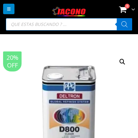
0
Búsqueda
de
productos
20%
OFF