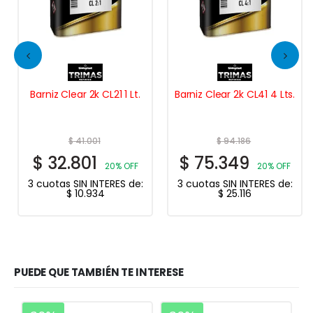
Barniz Clear 2k CL21 1 Lt.
Barniz Clear 2k CL41 4 Lts.
$
41.001
$
94.186
$
32.801
$
75.349
20% OFF
20% OFF
3 cuotas SIN INTERES de:
3 cuotas SIN INTERES de:
$
10.934
$
25.116
PUEDE QUE TAMBIÉN TE INTERESE