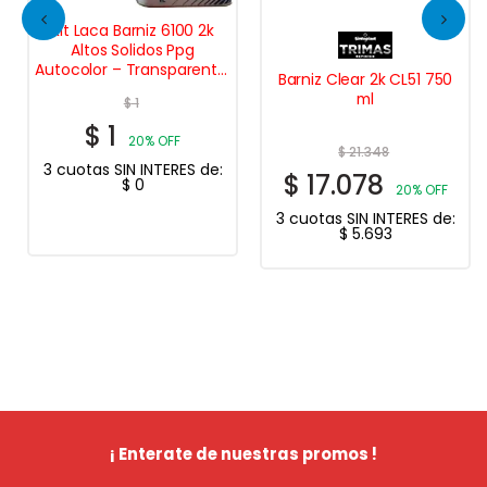
Kit Laca Barniz 6100 2k
Altos Solidos Ppg
Autocolor – Transparente,
Barniz Clear 2k CL51 750
Brillante, Rápido
ml
$
1
$
1
20% OFF
$
21.348
3 cuotas SIN INTERES de:
$
17.078
$
0
20% OFF
3 cuotas SIN INTERES de:
$
5.693
¡ Enterate de nuestras promos !