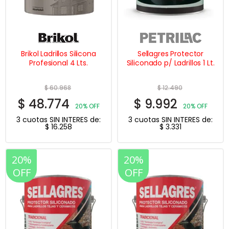
Brikol Ladrillos Silicona
Sellagres Protector
Profesional 4 Lts.
Siliconado p/ Ladrillos 1 Lt.
$
60.968
$
12.490
$
48.774
$
9.992
20% OFF
20% OFF
3 cuotas SIN INTERES de:
3 cuotas SIN INTERES de:
$
16.258
$
3.331
20%
20%
OFF
OFF