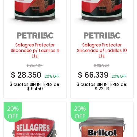
Sellagres Protector
Sellagres Protector
Siliconado p/ Ladrillos 4
Siliconado p/ Ladrillos 10
Lts.
Lts.
$
35.437
$
82.924
$
28.350
$
66.339
20% OFF
20% OFF
3 cuotas SIN INTERES de:
3 cuotas SIN INTERES de:
$
9.450
$
22.113
20%
20%
OFF
OFF