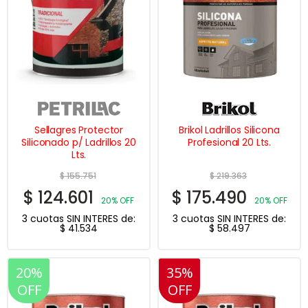
Sellagres Protector
Brikol Ladrillos Silicona
Siliconado p/ Ladrillos 20
Profesional 20 Lts.
Lts.
$
155.751
$
219.363
$
124.601
$
175.490
20% OFF
20% OFF
3 cuotas SIN INTERES de:
3 cuotas SIN INTERES de:
$
41.534
$
58.497
20%
35%
20%
OFF
OFF
OFF