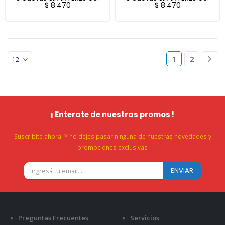
$
8.470
$
8.470
1
2
¡ Enterate de nuestras promos !
Suscribite ahora! Y no dejes pasar ninguna de nuestras novedades y
promociones exclusivas
Preguntas Frecuentes
Servicios