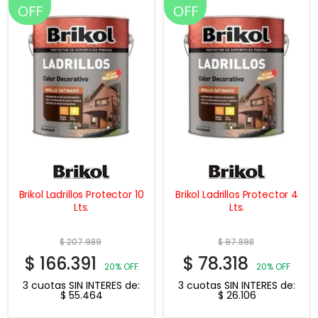
OFF
OFF
Brikol Ladrillos Protector 10
Brikol Ladrillos Protector 4
Lts.
Lts.
$
207.989
$
97.898
$
166.391
$
78.318
20% OFF
20% OFF
3 cuotas SIN INTERES de:
3 cuotas SIN INTERES de:
$
55.464
$
26.106