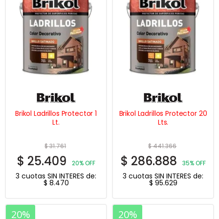
Brikol Ladrillos Protector 1
Brikol Ladrillos Protector 20
Lt.
Lts.
$
31.761
$
441.366
$
25.409
$
286.888
20% OFF
35% OFF
3 cuotas SIN INTERES de:
3 cuotas SIN INTERES de:
$
8.470
$
95.629
20%
20%