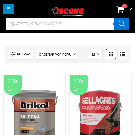
0
Búsqueda
de
productos
FILTRAR
20%
20%
OFF
OFF