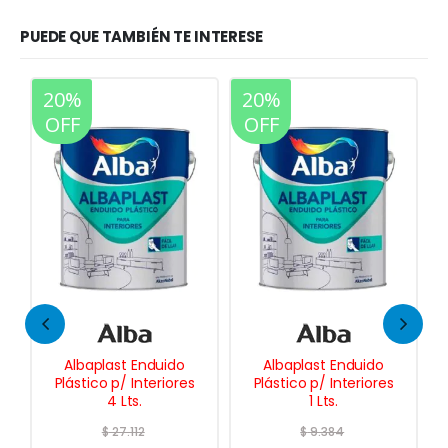
PUEDE QUE TAMBIÉN TE INTERESE
20%
20%
OFF
OFF
Albaplast Enduido
Removedor Gel
Plástico p/ Interiores
Decapante 1 Lt.
1 Lts.
$
9.384
$
15.974