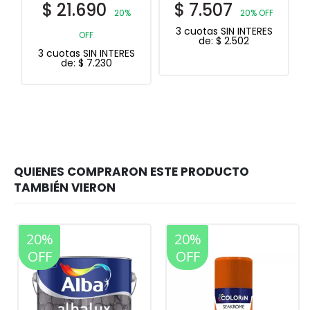
$
7.507
$
12.779
20% OFF
20%
3 cuotas SIN INTERES
OFF
de:
$
2.502
3 cuotas SIN INTERES
de:
$
4.260
20%
20%
OFF
OFF