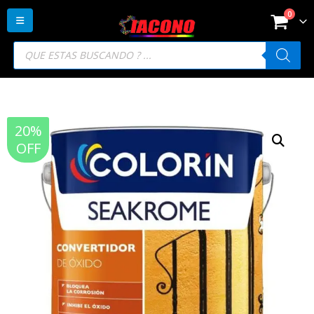
0
Búsqueda
de
productos
20%
OFF