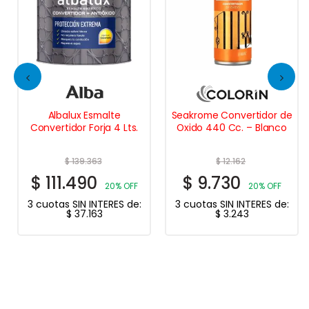
Albalux Esmalte
Seakrome Convertidor de
Convertidor Forja 4 Lts.
Oxido 440 Cc. – Blanco
$
139.363
$
12.162
$
111.490
$
9.730
20% OFF
20% OFF
3 cuotas SIN INTERES de:
3 cuotas SIN INTERES de:
$
37.163
$
3.243