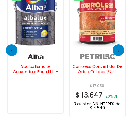
Albalux Esmalte
Corroless Convertidor De
Convertidor Forja 1 Lt. –
Oxido Colores 1/2 Lt.
$
17.059
$
13.647
20% OFF
3 cuotas SIN INTERES de:
$
4.549