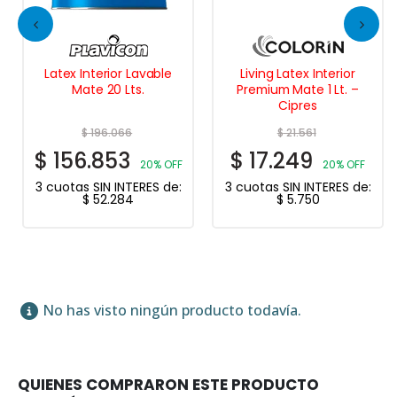
Latex Interior Lavable
Living Latex Interior
Mate 20 Lts.
Premium Mate 1 Lt. –
Cipres
$
196.066
$
21.561
$
156.853
$
17.249
20% OFF
20% OFF
3 cuotas SIN INTERES de:
3 cuotas SIN INTERES de:
$
52.284
$
5.750
No has visto ningún producto todavía.