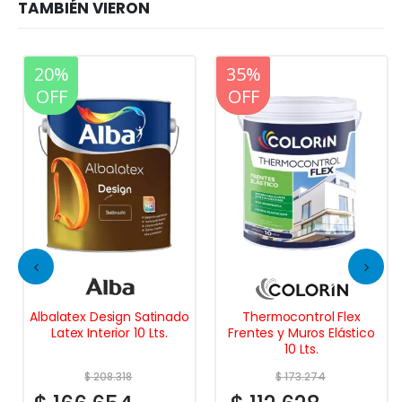
20%
20%
35%
OFF
OFF
OFF
Albalatex Design Satinado
Thermocontrol Flex
Latex Interior 10 Lts.
Frentes y Muros Elástico
10 Lts.
$
208.318
$
173.274