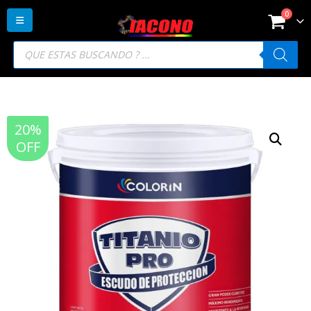
0
Búsqueda
de
productos
20%
OFF