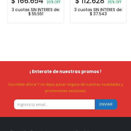
$
166.654
$
112.628
20% OFF
35% OFF
3 cuotas SIN INTERES de:
3 cuotas SIN INTERES de:
$
55.551
$
37.543
¡ Enterate de nuestras promos !
Suscribite ahora! Y no dejes pasar ninguna de nuestras novedades y
promociones exclusivas