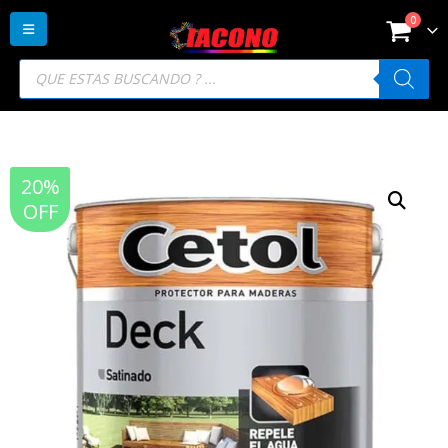
0
Búsqueda
de
productos
20%
OFF