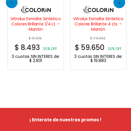
Vitrolux Esmalte Sintetico
Vitrolux Esmalte Sintetico
Colores Brillante 1/4 Lt. –
Colores Brillante 4 Lts. –
Marrón
Marrón
$
10.616
$
74.562
$
8.493
$
59.650
20% OFF
20% OFF
3 cuotas SIN INTERES de:
3 cuotas SIN INTERES de:
$
2.831
$
19.883
¡ Enterate de nuestras promos !