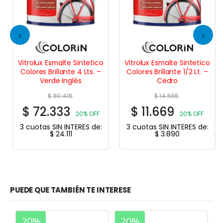
Vitrolux Esmalte Sintetico
Vitrolux Esmalte Sintetico
Colores Brillante 4 Lts. –
Colores Brillante 1/2 Lt. –
Verde Inglés
Cedro
$
90.416
$
14.586
$
72.333
$
11.669
20% OFF
20% OFF
3 cuotas SIN INTERES de:
3 cuotas SIN INTERES de:
$
24.111
$
3.890
PUEDE QUE TAMBIÉN TE INTERESE
20%
20%