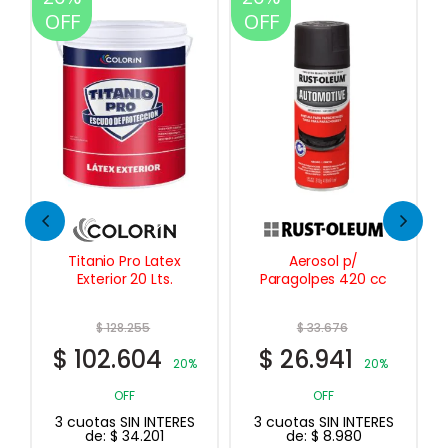
OFF
OFF
Aerosol p/
Antihumedad
Paragolpes 420 cc
Impermeabilizante 1
Lt.
$
33.676
$
35.093
$
26.941
$
28.074
20%
20%
OFF
OFF
3 cuotas SIN INTERES
3 cuotas SIN INTERES
de:
$
8.980
de:
$
9.358