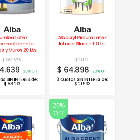
uralba Latex
Albacryl Pintura Latex
ermeabilizante
Interior Blanco 10 Lts.
s y Muros 20 Lts.
$
268.675
$
81.122
4.639
$
64.898
35% OFF
20% OFF
as SIN INTERES de:
3 cuotas SIN INTERES de:
$
58.213
$
21.633
20%
OFF