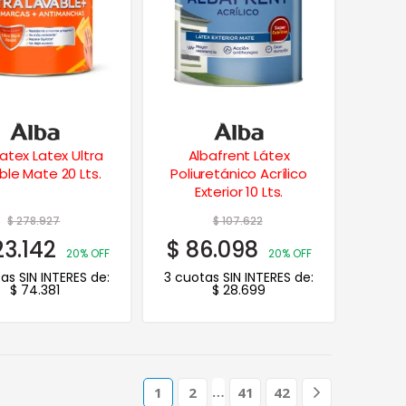
atex Latex Ultra
Albafrent Látex
ble Mate 20 Lts.
Poliuretánico Acrílico
Exterior 10 Lts.
$
278.927
$
107.622
3.142
$
86.098
20% OFF
20% OFF
as SIN INTERES de:
3 cuotas SIN INTERES de:
$
74.381
$
28.699
…
1
2
41
42