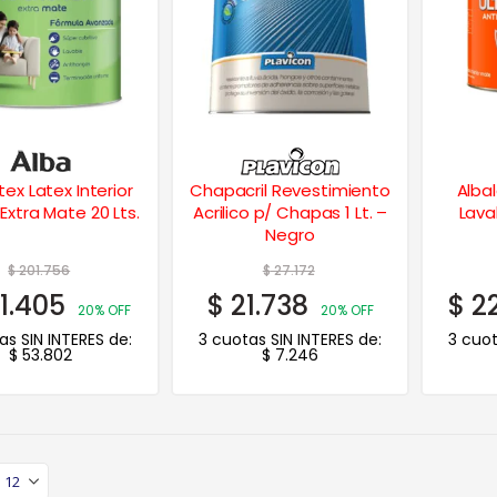
tex Latex Interior
Chapacril Revestimiento
Albal
Extra Mate 20 Lts.
Acrilico p/ Chapas 1 Lt. –
Lava
Negro
$
201.756
$
27.172
1.405
$
21.738
$
22
20% OFF
20% OFF
as SIN INTERES de:
3 cuotas SIN INTERES de:
3 cuot
$
53.802
$
7.246