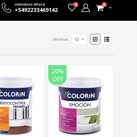
Llamanos ahora
0
0
+5492233469142
Mostrar:
20%
OFF