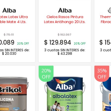
atex Latex Ultra
Cielos Rasos Pintura
Therm
ble Mate 4 Lts.
Latex Antihongo 20 Lts.
Fibr
$
75.111
$
162.367
0.089
$
129.894
$
15
20% OFF
20% OFF
as SIN INTERES de:
3 cuotas SIN INTERES de:
3 cuot
$
20.030
$
43.298
20%
20%
35%
OFF
OFF
OFF