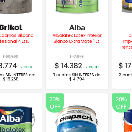
 Ladrillos Silicona
Albalatex Latex Interior
D
fesional 4 Lts.
Blanco Extra Mate 1 Lt.
Imp
Frente
$
60.968
$
17.978
8.774
$
14.382
$
17
20% OFF
20% OFF
as SIN INTERES de:
3 cuotas SIN INTERES de:
3 cuot
$
16.258
$
4.794
20%
20%
OFF
OFF