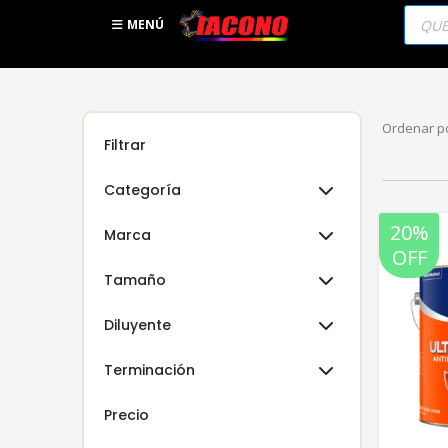
Búsqu
de
MENÚ
produc
Ordenar po
Filtrar
Categoría
20%
Marca
OFF
Tamaño
Diluyente
Terminación
Precio