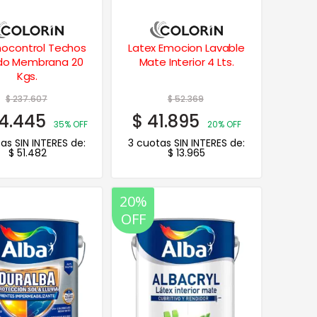
ocontrol Techos
Latex Emocion Lavable
ado Membrana 20
Mate Interior 4 Lts.
Kgs.
$
237.607
$
52.369
4.445
$
41.895
35% OFF
20% OFF
as SIN INTERES de:
3 cuotas SIN INTERES de:
$
51.482
$
13.965
20%
OFF