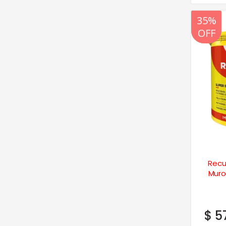
20%
35%
OFF
OFF
Recu
Muros
$
5