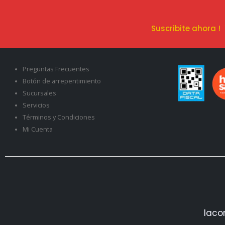
Suscribite ahora 
Preguntas Frecuentes
Botón de arrepentimiento
Sucursales
Servicios
Términos y Condiciones
Mi Cuenta
Iaco