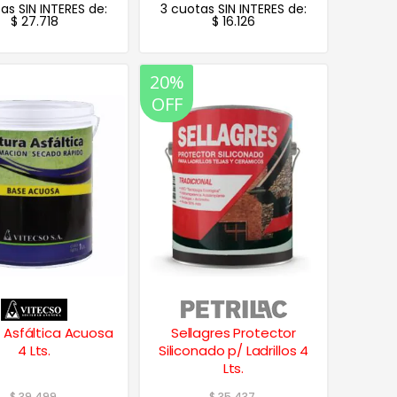
as SIN INTERES de:
3 cuotas SIN INTERES de:
$
27.718
$
16.126
20%
OFF
a Asfáltica Acuosa
Sellagres Protector
4 Lts.
Siliconado p/ Ladrillos 4
Lts.
$
39.499
$
35.437