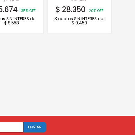
5.674
$
28.350
35% OFF
20% OFF
as SIN INTERES de:
3 cuotas SIN INTERES de:
$
8.558
$
9.450