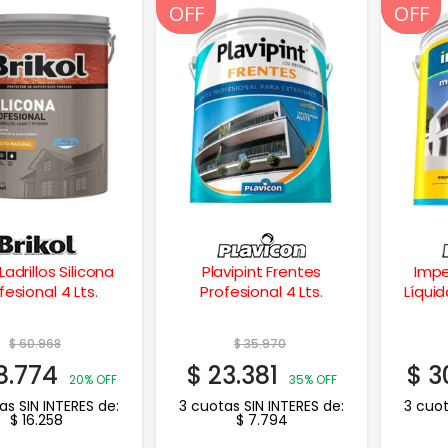
OFF
OFF
OFF
OFF
 Ladrillos Silicona
Plavipint Frentes
Impe
fesional 4 Lts.
Profesional 4 Lts.
Líquid
$
60.968
$
35.970
8.774
$
23.381
$
3
20% OFF
35% OFF
as SIN INTERES de:
3 cuotas SIN INTERES de:
3 cuot
$
16.258
$
7.794