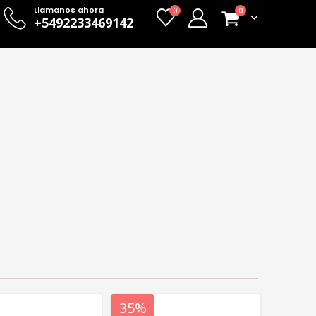
Llamanos ahora
0
0
+5492233469142
20%
35%