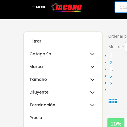
Búsqu
de
MENÚ
produc
Ordenar p
Filtrar
Mostrar:
Categoría
1
2
Marca
…
5
Tamaño
6
Diluyente
Terminación
Precio
20%