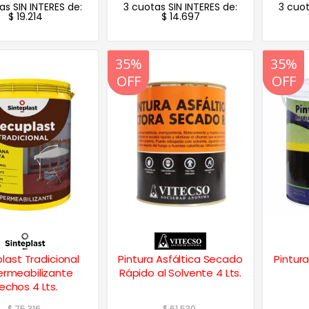
as SIN INTERES de:
3 cuotas SIN INTERES de:
3 cuot
$
19.214
$
14.697
20%
35%
20%
35%
OFF
OFF
OFF
OFF
last Tradicional
Pintura Asfáltica Secado
Pintur
rmeabilizante
Rápido al Solvente 4 Lts.
echos 4 Lts.
$
75.316
$
61.530