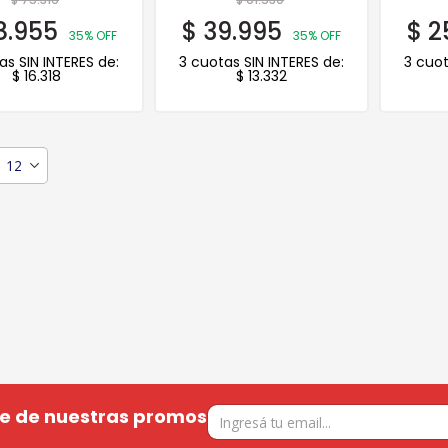
.955
$
39.995
$
2
35% OFF
35% OFF
as SIN INTERES de:
3 cuotas SIN INTERES de:
3 cuot
$
16.318
$
13.332
te de nuestras promos