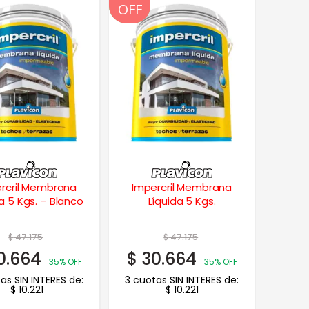
OFF
OFF
rcril Membrana
Impercril Membrana
a 5 Kgs. – Blanco
Líquida 5 Kgs.
$
47.175
$
47.175
0.664
$
30.664
35% OFF
35% OFF
as SIN INTERES de:
3 cuotas SIN INTERES de:
$
10.221
$
10.221