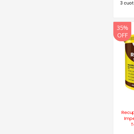
3 cuot
20%
35%
OFF
OFF
Recup
Impe
T