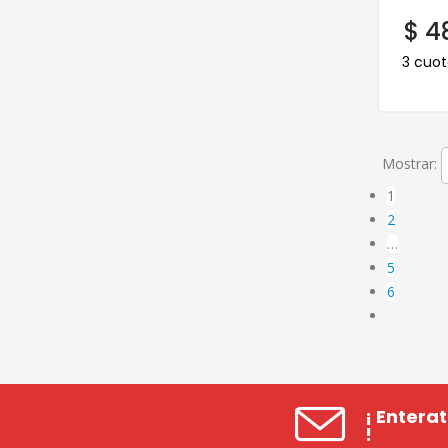
$
48
3 cuot
Mostrar:
1
2
…
5
6
¡ Entera
!