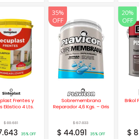
20%
35%
20%
OFF
OFF
OFF
plast Frentes y
Sobremembrana
Brikol
 Elástico 4 Lts.
Reparador 4,6 Kgs. – Gris
$
88.681
$
67.833
7.643
$
44.091
$
8
35% OFF
35% OFF