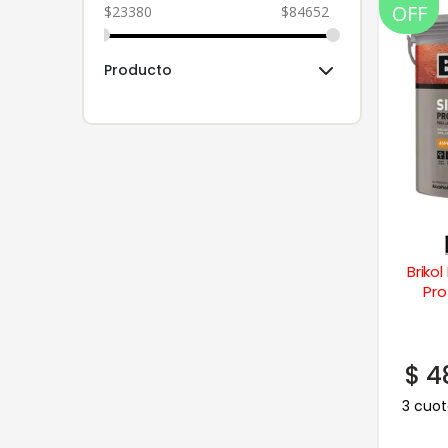
OFF
$
23380
$
84652
Producto
Brikol
Pro
$
4
3 cuot