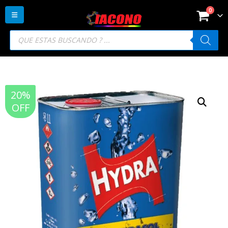
0
Búsqueda
de
productos
20%
OFF