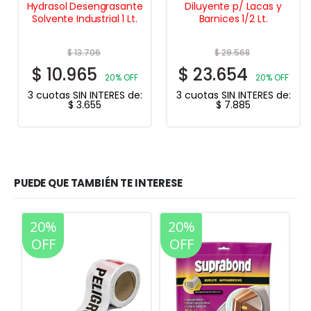
Hydrasol Desengrasante
Diluyente p/ Lacas y
Solvente Industrial 1 Lt.
Barnices 1/2 Lt.
$
13.706
$
29.568
$
10.965
$
23.654
20% OFF
20% OFF
3 cuotas SIN INTERES de:
3 cuotas SIN INTERES de:
$
3.655
$
7.885
PUEDE QUE TAMBIÉN TE INTERESE
20%
20%
OFF
OFF