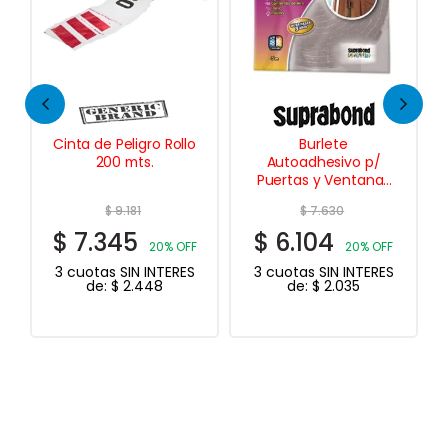
de Peligro Rollo
Burlete
Disco de Des
200 mts.
Autoadhesivo p/
1/2″ (115 mm
Puertas y Ventanas
mm. p/ Amo
Doble Espesor 5 Mts.
$
9.181
$
7.630
$
2.43
.345
$
6.104
$
1.950
20% OFF
20% OFF
tas SIN INTERES
3 cuotas SIN INTERES
3 cuotas SIN
de:
$
2.448
de:
$
2.035
de:
$
6