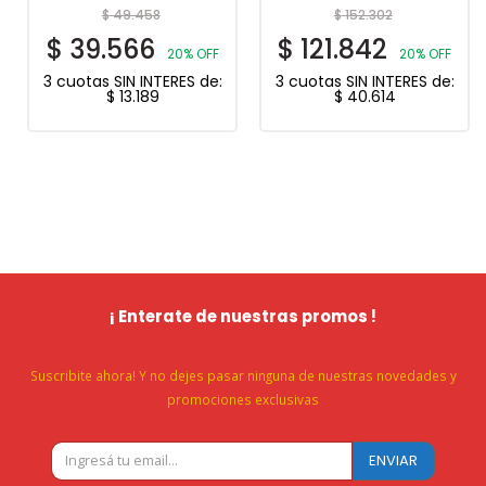
$
49.458
$
152.302
$
39.566
$
121.842
20% OFF
20% OFF
3 cuotas SIN INTERES de:
3 cuotas SIN INTERES de:
$
13.189
$
40.614
¡ Enterate de nuestras promos !
Suscribite ahora! Y no dejes pasar ninguna de nuestras novedades y
promociones exclusivas