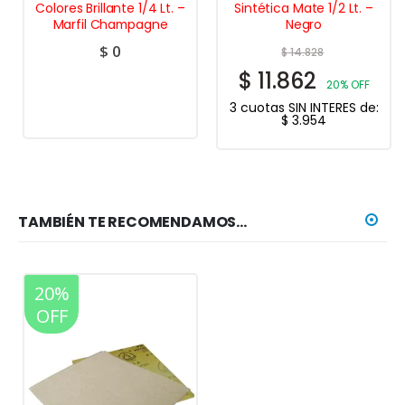
Colores Brillante 1/4 Lt. –
Sintética Mate 1/2 Lt. –
Marfil Champagne
Negro
$
0
$
14.828
$
11.862
20% OFF
3 cuotas SIN INTERES de:
$
3.954
TAMBIÉN TE RECOMENDAMOS…
20%
OFF