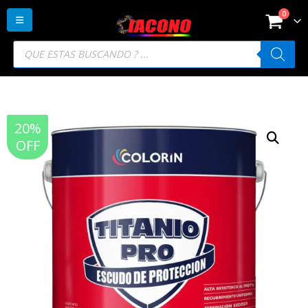
0
Búsqueda
de
productos
20%
OFF