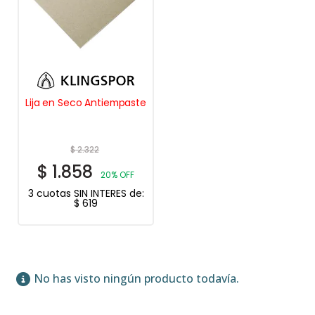
Lija en Seco Antiempaste
$
2.322
$
1.858
20% OFF
3 cuotas SIN INTERES de:
$
619
No has visto ningún producto todavía.