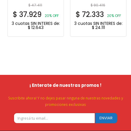
$
47.411
$
90.416
$
37.929
$
72.333
20% OFF
20% OFF
3 cuotas SIN INTERES de:
3 cuotas SIN INTERES de:
$
12.643
$
24.111
¡ Enterate de nuestras promos !
Suscribite ahora! Y no dejes pasar ninguna de nuestras novedades y
promociones exclusivas