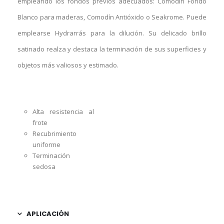
empleando los fondos previos adecuados: Comodín Fondo
Blanco para maderas, Comodín Antióxido o Seakrome. Puede
emplearse Hydrarrás para la dilución. Su delicado brillo
satinado realza y destaca la terminación de sus superficies y
objetos más valiosos y estimado.
Alta resistencia al
frote
Recubrimiento
uniforme
Terminación
sedosa
APLICACIÓN