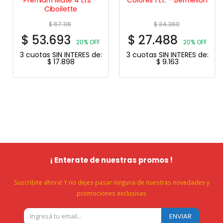
Premium Mate 4 Lts. –
Colores 1 Lt. – Bermellón
Ciboilette
$
67.116
$
34.360
$
53.693
$
27.488
20% OFF
20% OFF
3 cuotas SIN INTERES de:
3 cuotas SIN INTERES de:
$
17.898
$
9.163
¡ Enterate de nuestras promos !
Suscribite ahora! Y no dejes pasar ninguna de nuestras novedades y
promociones exclusivas