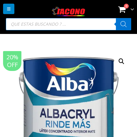
0
Búsqueda
de
productos
20%
OFF