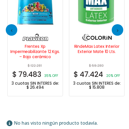
Frentes Xp
RindeMax Latex Interior
Impermeabilizante 12 Kgs.
Exterior Mate 10 Lts.
– Rojo cerámico
$
122.281
$
59.280
$
79.483
$
47.424
35% OFF
20% OFF
3 cuotas SIN INTERES de:
3 cuotas SIN INTERES de:
$
26.494
$
15.808
No has visto ningún producto todavía.