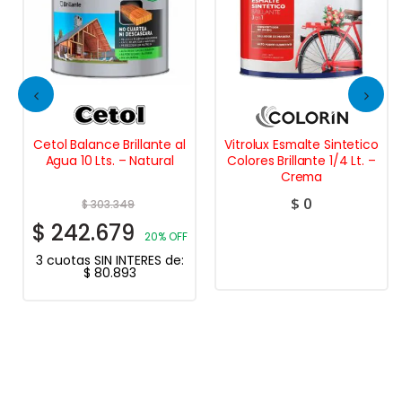
Cetol Balance Brillante al
Vitrolux Esmalte Sintetico
Agua 10 Lts. – Natural
Colores Brillante 1/4 Lt. –
Crema
$
0
$
303.349
$
242.679
20% OFF
3 cuotas SIN INTERES de:
$
80.893