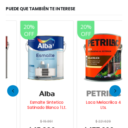
PUEDE QUE TAMBIÉN TE INTERESE
20%
20%
OFF
OFF
Esmalte Sintetico
Laca Melacrilica 4
Satinado Blanco 1 Lt.
Lts.
$
19.861
$
221.629