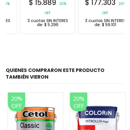
$
15.889
$
177.303
20%
20%
OFF
OFF
3 cuotas SIN INTERES
3 cuotas SIN INTERES
de:
$
5.296
de:
$
59.101
20%
20%
OFF
OFF