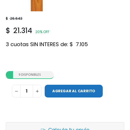
Roble
$
26.643
$
21.314
20% OFF
3 cuotas SIN INTERES de:
$
7.105
9 DISPONIBLES
AGREGAR AL CARRITO