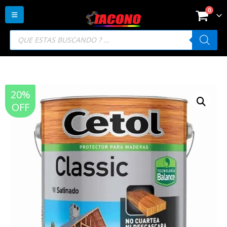
0
Búsqueda
de
productos
20%
OFF