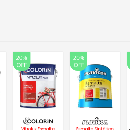
20%
20%
OFF
OFF
Vitrolux Esmalte
Esmalte Sintético