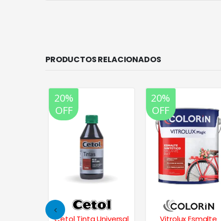
PRODUCTOS RELACIONADOS
20%
20%
OFF
OFF
intético
Cetol Tinta Universal
Vitrolux Esmalte