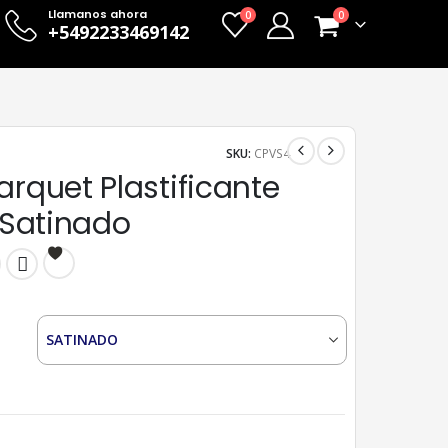
Llamanos ahora
0
0
+5492233469142
SKU:
CPVS4
arquet Plastificante
- Satinado