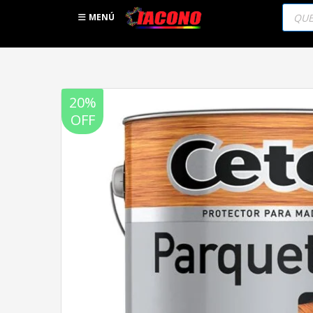
Búsqu
de
MENÚ
produc
20%
OFF