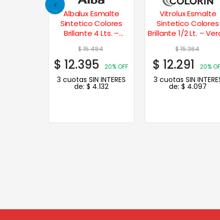
6
20% OFF
Albalux Esmalte
Vitrolux Esmalte
N INTERES
Sintetico Colores
Sintetico Colores
.419
Brillante 4 Lts. –
Brillante 1/2 Lt. – Ve
Celeste
Inglés
$
15.494
$
15.364
$
12.395
$
12.291
20% OFF
20% OF
3 cuotas SIN INTERES
3 cuotas SIN INTERE
de:
$
4.132
de:
$
4.097