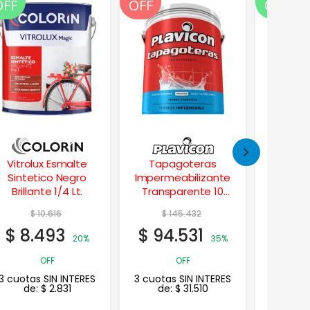
OFF
OFF
OFF
OFF
Tapagoteras
Esmalte Sintético
Cet
Impermeabilizante
Brillante Colores
Pr
Transparente 10
Grupo3 1 Lt.
Satin
Lts.
$
145.432
$
15.759
$
2
$
94.531
$
12.607
$
23
35%
20%
OFF
OFF
3 cuotas SIN INTERES
3 cuotas SIN INTERES
3 cuotas
de:
$
31.510
de:
$
4.202
de