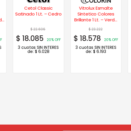
Cetol Classic
Vitrolux Esmalte
Satinado 1 Lt. – Cedro
Sintetico Colores
rde
Brillante 1 Lt. – Verde
Claro
$
22.606
$
23.222
$
18.085
$
18.578
F
20% OFF
20% OFF
S
3 cuotas SIN INTERES
3 cuotas SIN INTERES
de:
$
6.028
de:
$
6.193