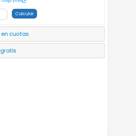
código postal
Calcular
 en cuotas
 gratis