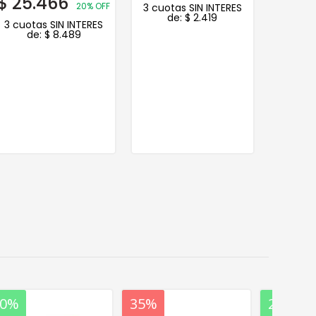
$
25.466
20% OFF
3 cuotas SIN INTERES
Sinte
de:
$
2.419
Brillante
3 cuotas SIN INTERES
de:
$
8.489
Ch
$
15.
3 cuot
d
20%
35%
20%
20%