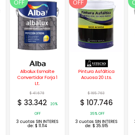
OFF
OFF
OFF
Pintura Asfáltica
Vitrolux Esmalte
Acuosa 20 Lts.
Sintetico Negro
Brillante 1/4 Lt.
$
165.763
$
10.616
$
107.746
$
8.493
20%
35% OFF
OFF
3 cuotas SIN INTERES
3 cuotas SIN INTERES
de:
$
35.915
de:
$
2.831