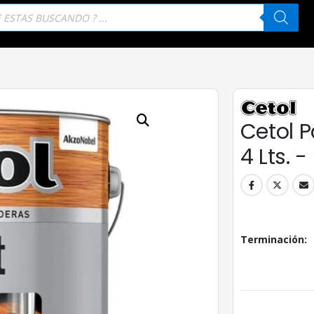
eda
tos
Cetol P
4 Lts. 
Terminación