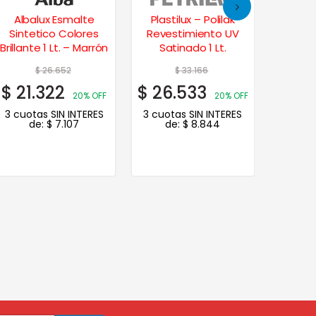
Albalux Esmalte
Plastilux – Polilak
Cet
Sintetico Colores
Revestimiento UV
Brillante
Brillante 1 Lt. – Marrón
Satinado 1 Lt.
–
$
26.652
$
33.166
$
$
21.322
$
26.533
$
24
20% OFF
20% OFF
3 cuotas SIN INTERES
3 cuotas SIN INTERES
de:
$
7.107
de:
$
8.844
3 cuot
de