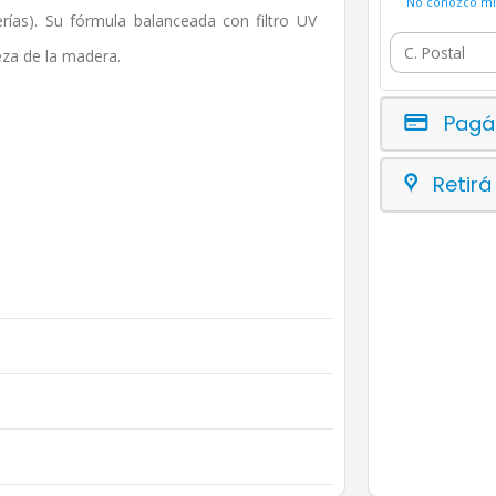
No conozco mi 
erías). Su fórmula balanceada con filtro UV
eza de la madera.
Pagá
Retirá