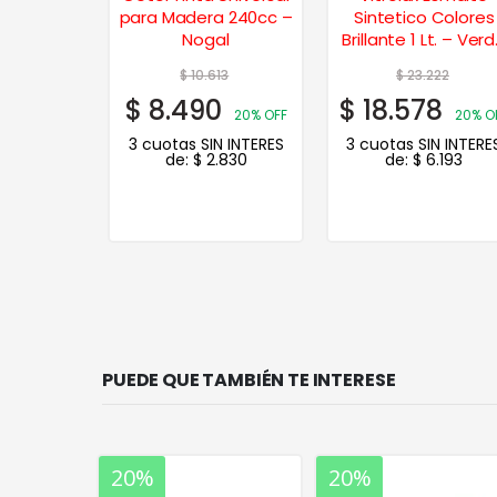
Colores
para Madera 240cc –
Sintetico Colores
1 Lt.
Nogal
Brillante 1 Lt. – Ver
Inglés
74
$
10.613
$
23.222
9
$
8.490
$
18.578
20% OFF
20% OFF
20% O
N INTERES
3 cuotas SIN INTERES
3 cuotas SIN INTERE
.740
de:
$
2.830
de:
$
6.193
PUEDE QUE TAMBIÉN TE INTERESE
20%
20%