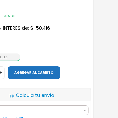
8
20% OFF
N INTERES de:
$
50.416
IBLES
AGREGAR AL CARRITO
Calcula tu envío