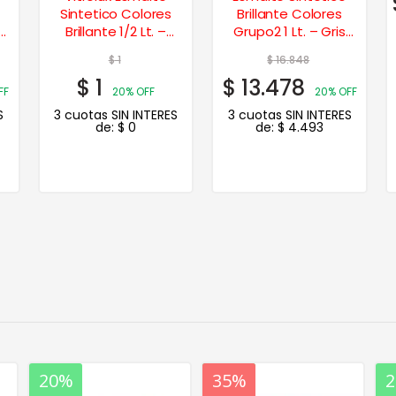
Sintetico Colores
Brillante Colores
de
Brillante 1/2 Lt. –
Grupo2 1 Lt. – Gris
Castaño
Espacial
$
1
$
16.848
$
1
$
13.478
FF
20% OFF
20% OFF
S
3 cuotas SIN INTERES
3 cuotas SIN INTERES
de:
$
0
de:
$
4.493
20%
35%
20%