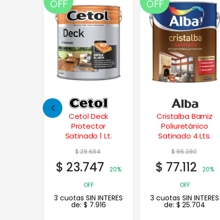
OFF
OFF
Deck
Cristalba Barniz
Albalux Esmalte
tor
Poliuretánico
Convertidor Forja 1
1 Lt.
Satinado 4 Lts.
Lt.
84
$
96.390
$
41.678
47
$
77.112
$
33.342
20%
20%
20%
OFF
OFF
 INTERES
3 cuotas SIN INTERES
3 cuotas SIN INTERES
916
de:
$
25.704
de:
$
11.114