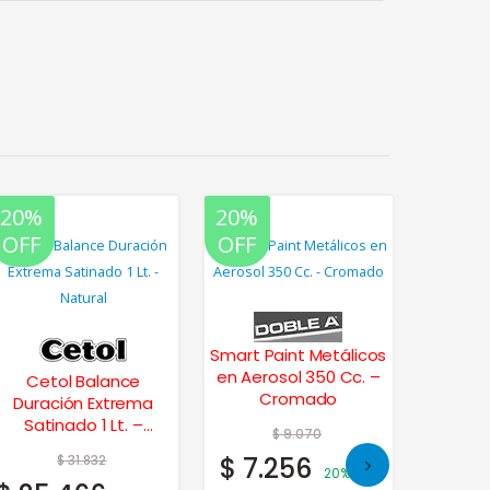
20%
20%
20%
OFF
OFF
OFF
Smart Paint Metálicos
en Aerosol 350 Cc. –
Cetol Balance
Cromado
Duración Extrema
Satinado 1 Lt. –
$
9.070
Natural
$
31.832
$
7.256
20% OFF
Alba