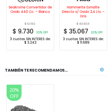
Seakrome Convertidor de
Hammerite Esmalte
Oxido 440 Cc. – Blanco
Directo s/ Oxido 2,4 Lts. –
Gris
$
12.162
$
43.834
$
9.730
$
35.067
20% OFF
20% OFF
3 cuotas SIN INTERES de:
3 cuotas SIN INTERES de:
$
3.243
$
11.689
TAMBIÉN TE RECOMENDAMOS…
20%
OFF