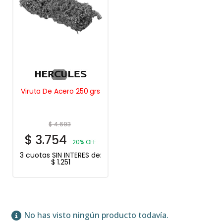
Viruta De Acero 250 grs
$
4.693
$
3.754
20% OFF
3 cuotas SIN INTERES de:
$
1.251
No has visto ningún producto todavía.