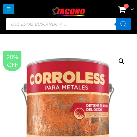
0
Búsqueda
de
productos
20%
OFF