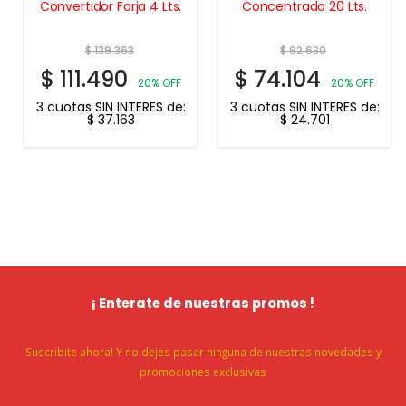
Convertidor Forja 4 Lts.
Concentrado 20 Lts.
$
139.363
$
92.630
$
111.490
$
74.104
20% OFF
20% OFF
3 cuotas SIN INTERES de:
3 cuotas SIN INTERES de:
$
37.163
$
24.701
¡ Enterate de nuestras promos !
Suscribite ahora! Y no dejes pasar ninguna de nuestras novedades y
promociones exclusivas