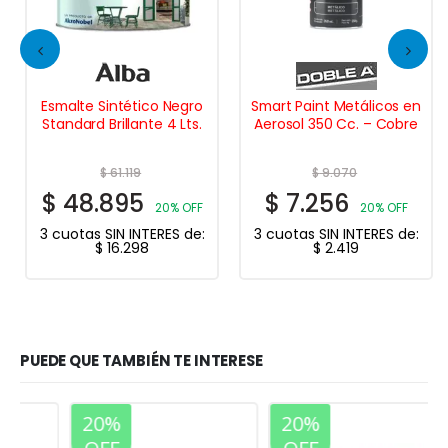
Esmalte Sintético Negro
Smart Paint Metálicos en
Standard Brillante 4 Lts.
Aerosol 350 Cc. – Cobre
$
61.119
$
9.070
$
48.895
$
7.256
20% OFF
20% OFF
3 cuotas SIN INTERES de:
3 cuotas SIN INTERES de:
$
16.298
$
2.419
PUEDE QUE TAMBIÉN TE INTERESE
20%
20%