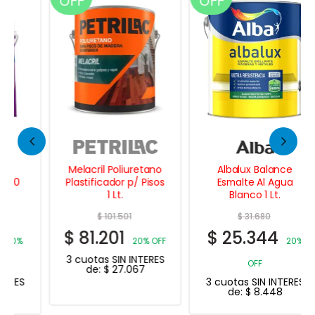
OFF
OFF
Melacril Poliuretano
Albalux Balance
Plastificador p/ Pisos
Esmalte Al Agua
1 Lt.
Blanco 1 Lt.
$
101.501
$
31.680
$
81.201
$
25.344
20% OFF
20%
3 cuotas SIN INTERES
OFF
de:
$
27.067
3 cuotas SIN INTERES
de:
$
8.448