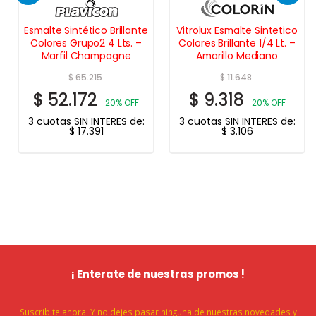
Esmalte Sintético Brillante
Vitrolux Esmalte Sintetico
Colores Grupo2 4 Lts. –
Colores Brillante 1/4 Lt. –
Marfil Champagne
Amarillo Mediano
$
65.215
$
11.648
$
52.172
$
9.318
20% OFF
20% OFF
3 cuotas SIN INTERES de:
3 cuotas SIN INTERES de:
$
17.391
$
3.106
¡ Enterate de nuestras promos !
Suscribite ahora! Y no dejes pasar ninguna de nuestras novedades y