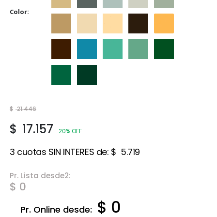
Crema
Gris
Gris Espacial
Gris Hielo
Gris Perla
Color
Marfil
Marfil Champagne
Marfil Seda
Marrón
Naranja
Tabaco
Traful
Verde Claro
Verde Ilusión
Verde Inglés
Verde Jade
Verde Noche
$
21.446
$
17.157
20% OFF
3 cuotas SIN INTERES de:
$
5.719
Pr. Lista desde2:
$ 0
$ 0
Pr. Online desde: