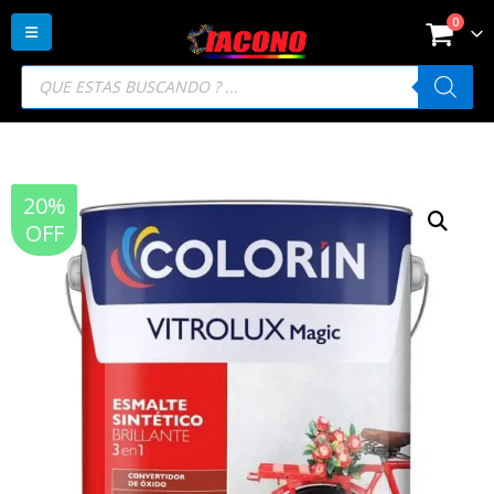
0
Búsqueda
de
productos
20%
OFF