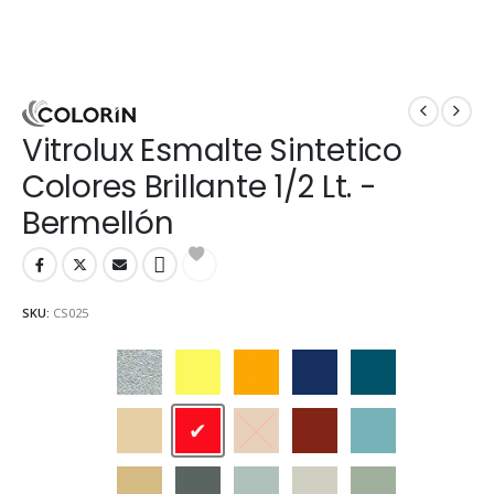
Vitrolux Esmalte Sintetico
Colores Brillante 1/2 Lt. -
Bermellón
SKU:
CS025
Aluminio
Amarillo
Amarillo Mediano
Azul Adriático
Azulejo
Beige
Bermellón
Castaño
Cedro
Celeste