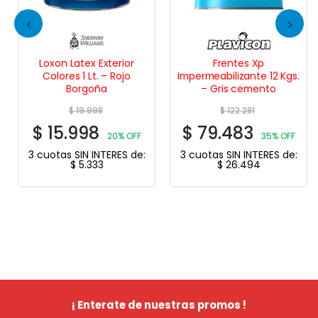
Loxon Latex Exterior
Frentes Xp
Colores 1 Lt. – Rojo
Impermeabilizante 12 Kgs.
Borgoña
– Gris cemento
$
19.998
$
122.281
$
15.998
$
79.483
20% OFF
35% OFF
3 cuotas SIN INTERES de:
3 cuotas SIN INTERES de:
$
5.333
$
26.494
¡ Enterate de nuestras promos !