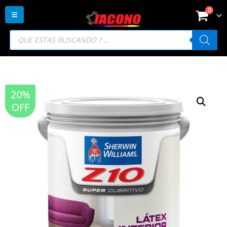
0
Búsqueda
de
productos
20%
OFF