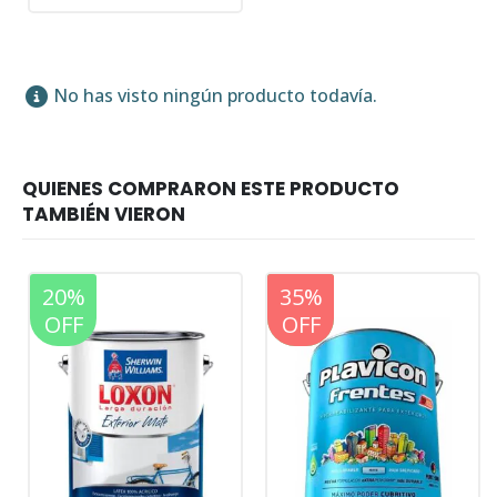
No has visto ningún producto todavía.
20%
20%
35%
OFF
OFF
OFF