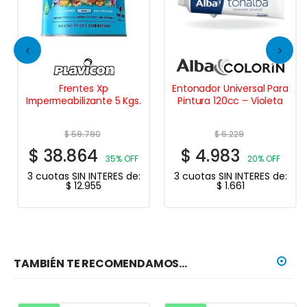
Frentes Xp
Entonador Universal Para
Impermeabilizante 5 Kgs.
Pintura 120cc – Violeta
$
59.790
$
6.229
$
38.864
$
4.983
35% OFF
20% OFF
3 cuotas SIN INTERES de:
3 cuotas SIN INTERES de:
$
12.955
$
1.661
TAMBIÉN TE RECOMENDAMOS…