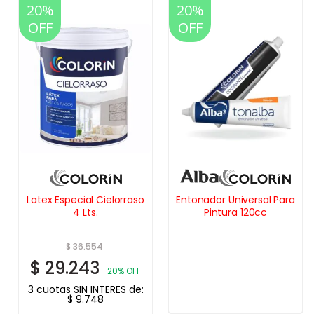
20%
20%
OFF
OFF
Latex Especial Cielorraso
Entonador Universal Para
4 Lts.
Pintura 120cc
$
36.554
$
29.243
20% OFF
3 cuotas SIN INTERES de:
$
9.748