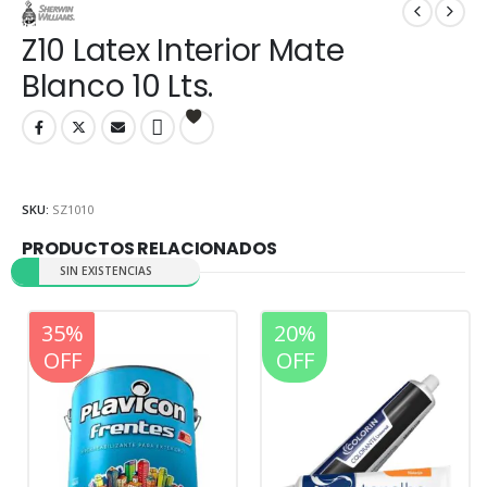
Z10 Latex Interior Mate
Blanco 10 Lts.
SKU:
SZ1010
PRODUCTOS RELACIONADOS
SIN EXISTENCIAS
20%
35%
20%
OFF
OFF
OFF