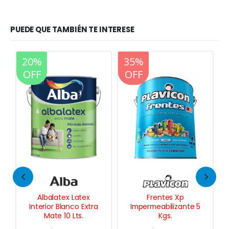
PUEDE QUE TAMBIÉN TE INTERESE
20%
20%
35%
OFF
OFF
OFF
Albalatex Latex
Frentes Xp
Interior Blanco Extra
Impermeabilizante 5
Mate 10 Lts.
Kgs.