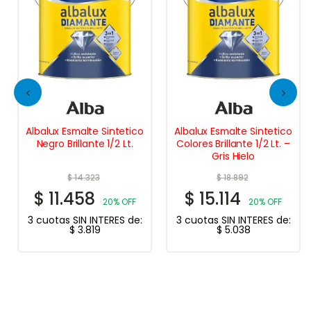
Albalux Esmalte Sintetico
Albalux Esmalte Sintetico
Negro Brillante 1/2 Lt.
Colores Brillante 1/2 Lt. –
Gris Hielo
$
14.323
$
18.892
$
11.458
$
15.114
20% OFF
20% OFF
3 cuotas SIN INTERES de:
3 cuotas SIN INTERES de:
$
3.819
$
5.038