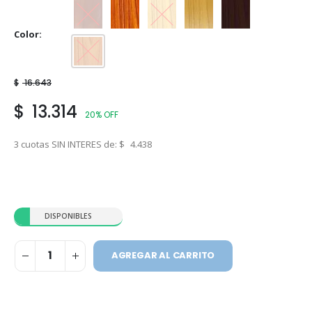
Caoba
Cedro
Cristal
Natural
Nogal
Color
Roble
$
16.643
$
13.314
20% OFF
3 cuotas SIN INTERES de:
$
4.438
DISPONIBLES
AGREGAR AL CARRITO