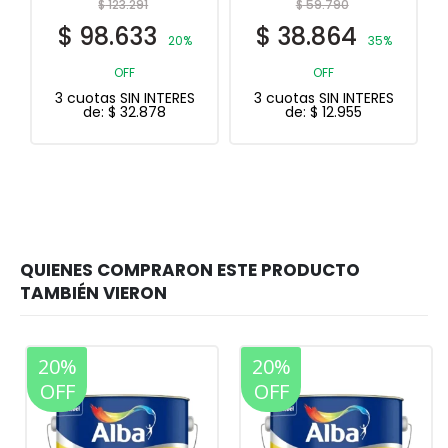
$
123.291
$
59.790
$
98.633
$
38.864
20%
35%
OFF
OFF
3 cuotas SIN INTERES
3 cuotas SIN INTERES
de:
$
32.878
de:
$
12.955
20%
20%
OFF
OFF