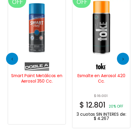
OFF
OFF
Smart Paint Metálicos en
Esmalte en Aerosol 420
Aerosol 350 Cc.
Cc.
$
16.001
$
12.801
20% OFF
3 cuotas SIN INTERES de:
$
4.267